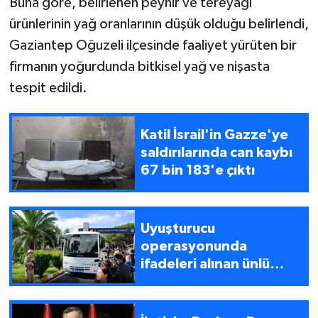
Buna göre, belirlenen peynir ve tereyağı
ürünlerinin yağ oranlarının düşük olduğu belirlendi,
Gaziantep Oğuzeli ilçesinde faaliyet yürüten bir
firmanın yoğurdunda bitkisel yağ ve nişasta
tespit edildi.
Katil İsrail'in Gazze'ye
saldırılarında can kaybı
67 bin 183'e çıktı
Uyuşturucu
operasyonunda
ifadeleri alınan ünlü
isimler adli tıpta