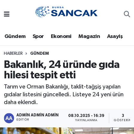
Asayiş
Hava Durumu
Gündem
Spor
Ekonomi
Magazin
Asayiş
Bursa
Trafik Durumu
Dünya
Süper Lig Puan Durumu ve Fikstür
HABERLER
GÜNDEM
Bakanlık, 24 üründe gıda
Eğitim
Tüm Manşetler
hilesi tespit etti
Ekonomi
Son Dakika Haberleri
Tarım ve Orman Bakanlığı, taklit-tağşiş yapılan
gıdalar listesini güncelledi. Listeye 24 yeni ürün
Genel
Haber Arşivi
daha eklendi.
Gündem
ADMİN ADMİN ADMİN
08.10.2025 - 16:39
3
EDITÖR
YAYINLANMA
GÖSTERIM
Magazin