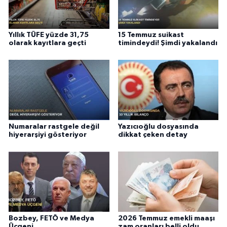
Yıllık TÜFE yüzde 31,75
15 Temmuz suikast
olarak kayıtlara geçti
timindeydi! Şimdi yakalandı
Numaralar rastgele değil
Yazıcıoğlu dosyasında
hiyerarşiyi gösteriyor
dikkat çeken detay
Bozbey, FETÖ ve Medya
2026 Temmuz emekli maaşı
Üçgeni
zam oranları belli oldu