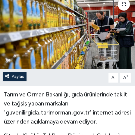
Sağlık
Siyaset
Spor
Türkiye
Paylaş
-
+
A
A
Tarım ve Orman Bakanlığı, gıda ürünlerinde taklit
ve tağşiş yapan markaları
'guvenilirgida.tarimorman.gov.tr' internet adresi
üzerinden açıklamaya devam ediyor.