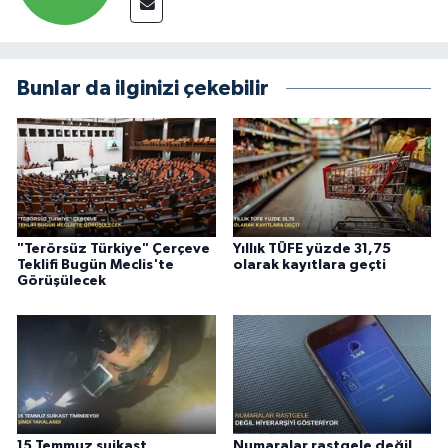
Bunlar da ilginizi çekebilir
"Terörsüz Türkiye" Çerçeve
Yıllık TÜFE yüzde 31,75
Teklifi Bugün Meclis'te
olarak kayıtlara geçti
Görüşülecek
15 Temmuz suikast
Numaralar rastgele değil