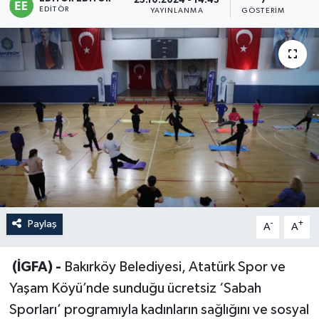
25.10.2024 - 14:43
7
EDITÖR
YAYINLANMA
GÖSTERIM
Sağlık
Siyaset
Spor
Türkiye
Paylaş
-
+
A
A
(İGFA) -
Bakırköy Belediyesi, Atatürk Spor ve
Yaşam Köyü’nde sunduğu ücretsiz ‘Sabah
Sporları’ programıyla kadınların sağlığını ve sosyal