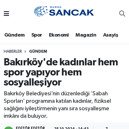
Asayiş
Hava Durumu
Gündem
Spor
Ekonomi
Magazin
Asayiş
Bursa
Trafik Durumu
Dünya
Süper Lig Puan Durumu ve Fikstür
HABERLER
GÜNDEM
Bakırköy'de kadınlar hem
Eğitim
Tüm Manşetler
spor yapıyor hem
sosyalleşiyor
Ekonomi
Son Dakika Haberleri
Bakırköy Belediyesi’nin düzenlediği ‘Sabah
Genel
Haber Arşivi
Sporları’ programına katılan kadınlar, fiziksel
sağlığını iyileştirmenin yanı sıra sosyalleşme
Gündem
imkânı da buluyor.
Magazin
EDITÖR EDITÖR