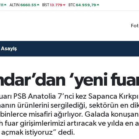
11
6660.55
13.779
64.959,79
ALTIN
BİST
BTC
Fot
Asayiş
ar’dan ‘yeni fuar
uarı PSB Anatolia 7’nci kez Sapanca Kırkp
ın ürünlerini sergilediği, sektörün en dik
ı binlerce misafiri ağırlıyor. Galada konuş
fuar girişimlerimizi artıracak ve yılda en
 açmak istiyoruz” dedi.