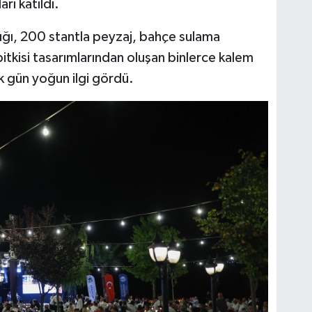
rı katıldı.
dığı, 200 stantla peyzaj, bahçe sulama
bitkisi tasarımlarından oluşan binlerce kalem
lk gün yoğun ilgi gördü.