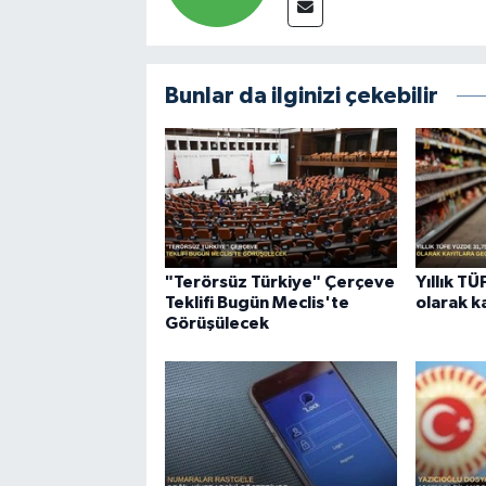
Bunlar da ilginizi çekebilir
"Terörsüz Türkiye" Çerçeve
Yıllık T
Teklifi Bugün Meclis'te
olarak k
Görüşülecek