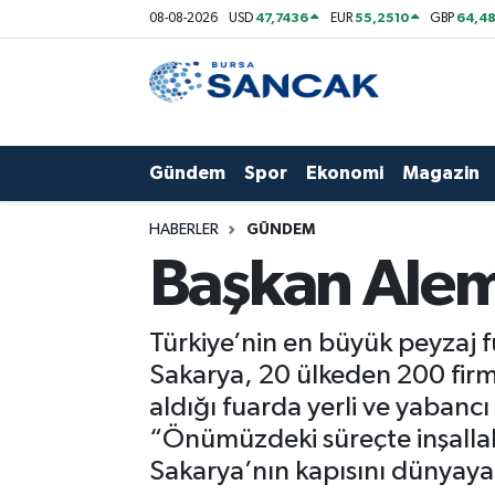
47,7436
55,2510
64,48
08-08-2026
USD
EUR
GBP
Asayiş
Hava Durumu
Bursa
Trafik Durumu
Gündem
Spor
Ekonomi
Magazin
Dünya
Süper Lig Puan Durumu ve Fikstür
HABERLER
GÜNDEM
Eğitim
Tüm Manşetler
Başkan Alemd
Ekonomi
Son Dakika Haberleri
Türkiye’nin en büyük peyzaj f
Genel
Haber Arşivi
Sakarya, 20 ülkeden 200 firman
aldığı fuarda yerli ve yabanc
Gündem
“Önümüzdeki süreçte inşallah 
Sakarya’nın kapısını dünyaya
Magazin