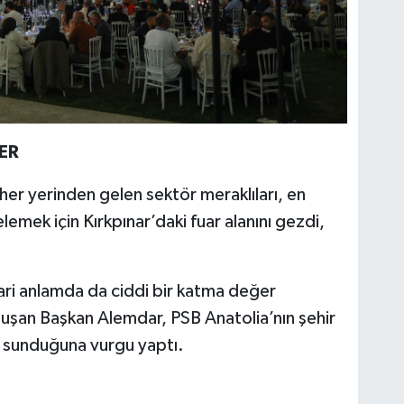
ER
er yerinden gelen sektör meraklıları, en
celemek için Kırkpınar’daki fuar alanını gezdi,
cari anlamda da ciddi bir katma değer
nuşan Başkan Alemdar, PSB Anatolia’nın şehir
ı sunduğuna vurgu yaptı.