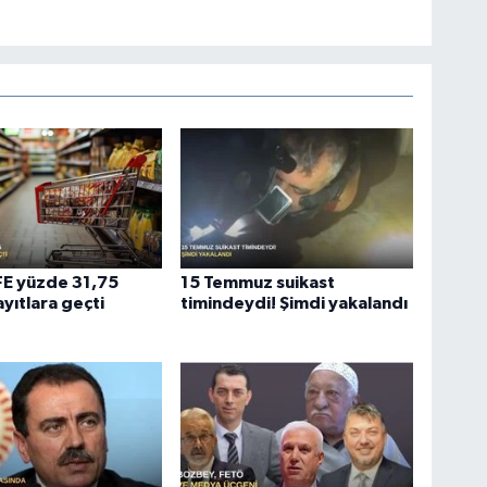
ÜFE yüzde 31,75
15 Temmuz suikast
ayıtlara geçti
timindeydi! Şimdi yakalandı