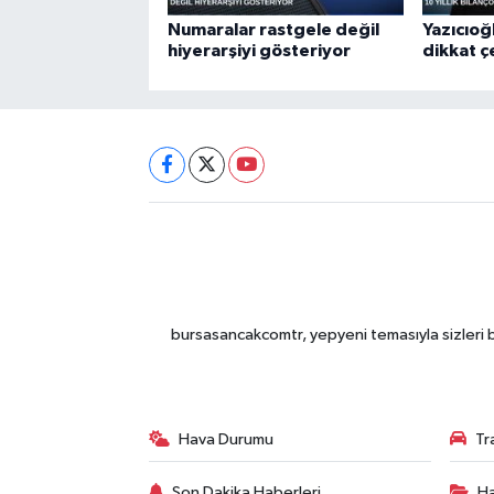
Numaralar rastgele değil
Yazıcıoğ
hiyerarşiyi gösteriyor
dikkat 
bursasancakcomtr, yepyeni temasıyla sizleri b
Hava Durumu
Tr
Son Dakika Haberleri
Ha