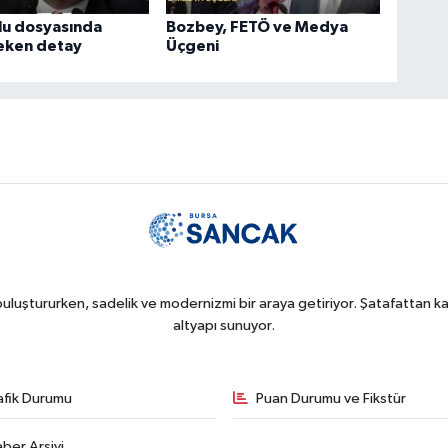
lu dosyasında
Bozbey, FETÖ ve Medya
çeken detay
Üçgeni
uluştururken, sadelik ve modernizmi bir araya getiriyor. Şatafattan kaç
altyapı sunuyor.
afik Durumu
Puan Durumu ve Fikstür
ber Arşivi