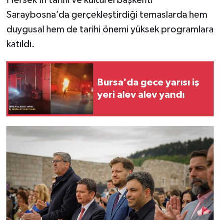
Saraybosna’da gerçekleştirdiği temaslarda hem
duygusal hem de tarihi önemi yüksek programlara
katıldı.
Bursa'da gece yarısı iş
yeri alev alev yandı