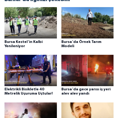
Bursa Kestel'in Kalbi
Bursa'da Örnek Tarım
Yenileniyor
Modeli
Elektrikli Bisikletle 40
Bursa'da gece yarısı iş yeri
Metrelik Uçuruma Uçtular!
alev alev yandı