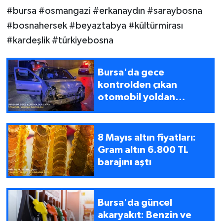
#bursa #osmangazi #erkanaydın #saraybosna
#bosnahersek #beyaztabya #kültürmirası
#kardeşlik #türkiyebosna
Bursa'da gece
kontrolden çıkan
otomobil yoldan
savruldu
8 Mayıs altın fiyatları:
Gram altın 6.800 TL
barajını aştı
Bursa'da güncel
akaryakıt: Benzin ve