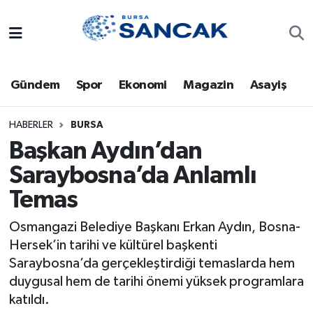
Asayiş
Hava Durumu
Gündem
Spor
Ekonomi
Magazin
Asayiş
Bursa
Trafik Durumu
Dünya
Süper Lig Puan Durumu ve Fikstür
HABERLER
BURSA
Başkan Aydın’dan
Eğitim
Tüm Manşetler
Saraybosna’da Anlamlı
Temas
Ekonomi
Son Dakika Haberleri
Osmangazi Belediye Başkanı Erkan Aydın, Bosna-
Genel
Haber Arşivi
Hersek’in tarihi ve kültürel başkenti
Saraybosna’da gerçekleştirdiği temaslarda hem
Gündem
duygusal hem de tarihi önemi yüksek programlara
katıldı.
Magazin