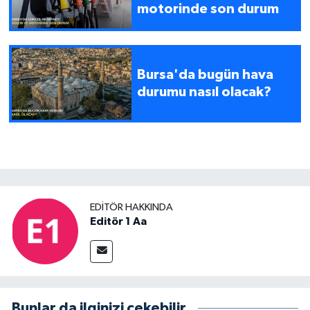
motorinde son durum
Bursa'da bugün hava
durumu nasıl olacak?
EDITÖR HAKKINDA
Editör 1 Aa
Bunlar da ilginizi çekebilir