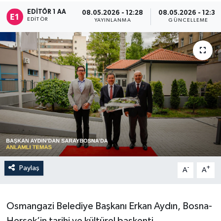
EDITÖR 1 AA
08.05.2026 - 12:28
08.05.2026 - 12:31
Sağlık
EDITÖR
YAYINLANMA
GÜNCELLEME
Siyaset
Spor
Türkiye
Paylaş
-
+
A
A
Osmangazi Belediye Başkanı Erkan Aydın, Bosna-
Hersek’in tarihi ve kültürel başkenti