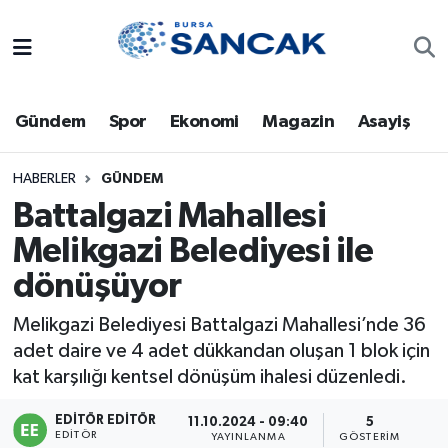
Asayiş
Hava Durumu
Gündem
Spor
Ekonomi
Magazin
Asayiş
Bursa
Trafik Durumu
Dünya
Süper Lig Puan Durumu ve Fikstür
HABERLER
GÜNDEM
Battalgazi Mahallesi
Eğitim
Tüm Manşetler
Melikgazi Belediyesi ile
dönüşüyor
Ekonomi
Son Dakika Haberleri
Melikgazi Belediyesi Battalgazi Mahallesi’nde 36
Genel
Haber Arşivi
adet daire ve 4 adet dükkandan oluşan 1 blok için
kat karşılığı kentsel dönüşüm ihalesi düzenledi.
Gündem
EDITÖR EDITÖR
11.10.2024 - 09:40
5
Magazin
EDITÖR
YAYINLANMA
GÖSTERIM