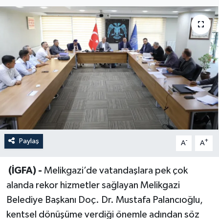
Sağlık
Siyaset
Spor
Türkiye
Paylaş
-
+
A
A
(İGFA) -
Melikgazi’de vatandaşlara pek çok
alanda rekor hizmetler sağlayan Melikgazi
Belediye Başkanı Doç. Dr. Mustafa Palancıoğlu,
kentsel dönüşüme verdiği önemle adından söz