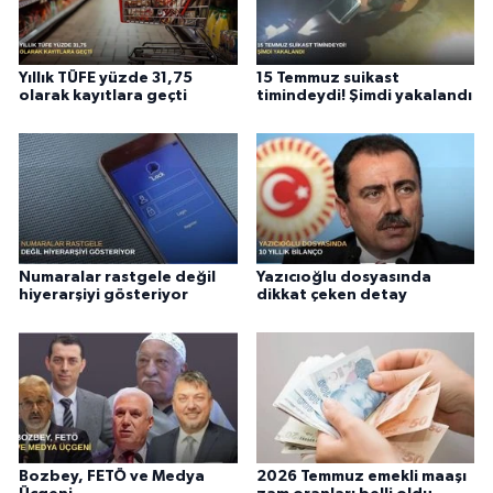
Yıllık TÜFE yüzde 31,75
15 Temmuz suikast
olarak kayıtlara geçti
timindeydi! Şimdi yakalandı
Numaralar rastgele değil
Yazıcıoğlu dosyasında
hiyerarşiyi gösteriyor
dikkat çeken detay
Bozbey, FETÖ ve Medya
2026 Temmuz emekli maaşı