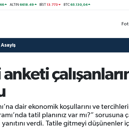
46
6618.49
13.773
65.130,04
ALTIN
BİST
BTC
Fot
Asayiş
 anketi çalışanların
u
na dair ekonomik koşullarını ve tercihleri
amı’nda tatil planınız var mı?” sorusuna ç
yanıtını verdi. Tatile gitmeyi düşünenler iç