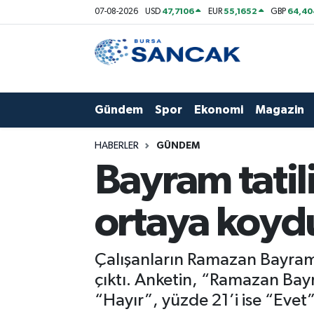
47,7106
55,1652
64,40
07-08-2026
USD
EUR
GBP
Asayiş
Hava Durumu
Bursa
Trafik Durumu
Gündem
Spor
Ekonomi
Magazin
Dünya
Süper Lig Puan Durumu ve Fikstür
HABERLER
GÜNDEM
Eğitim
Tüm Manşetler
Bayram tatili
Ekonomi
Son Dakika Haberleri
ortaya koyd
Genel
Haber Arşivi
Çalışanların Ramazan Bayramı’
Gündem
çıktı. Anketin, “Ramazan Bayr
“Hayır”, yüzde 21’i ise “Evet” 
Magazin