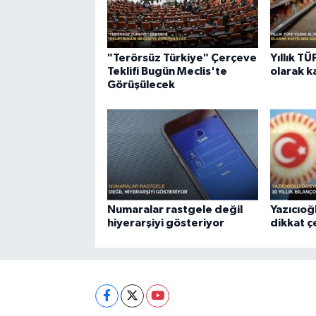
"Terörsüz Türkiye" Çerçeve
Yıllık T
Teklifi Bugün Meclis'te
olarak k
Görüşülecek
Numaralar rastgele değil
Yazıcıoğ
hiyerarşiyi gösteriyor
dikkat 