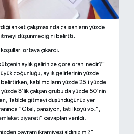
diği anket çalışmasında çalışanların yüzde
itmeyi düşünmediğini belirtti.
koşulları ortaya çıkardı.
çenin aylık gelirinize göre oranı nedir?”
büyük çoğunluğu, aylık gelirlerinin yüzde
belirtirken, katılımcıların yüzde 25’i yüzde
 yüzde 8’lik çalışan grubu da yüzde 50'nin
en, Tatilde gitmeyi düşündüğünüz yer
anında “Otel, pansiyon, tatil köyü vb.”,
leket ziyareti” cevapları verildi.
inizden bayram ikramiyesi aldınız mı?”