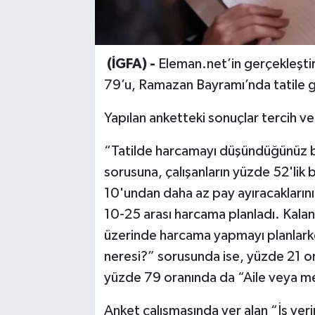
(İGFA) -
Eleman.net’in gerçekleştir
79’u, Ramazan Bayramı’nda tatile g
Yapılan anketteki sonuçlar tercih ve 
“Tatilde harcamayı düşündüğünüz büt
sorusuna, çalışanların yüzde 52'lik 
10'undan daha az pay ayıracaklarını 
10-25 arası harcama planladı. Kalan
üzerinde harcama yapmayı planlark
neresi?” sorusunda ise, yüzde 21 or
yüzde 79 oranında da “Aile veya mem
Anket çalışmasında yer alan “İş yer