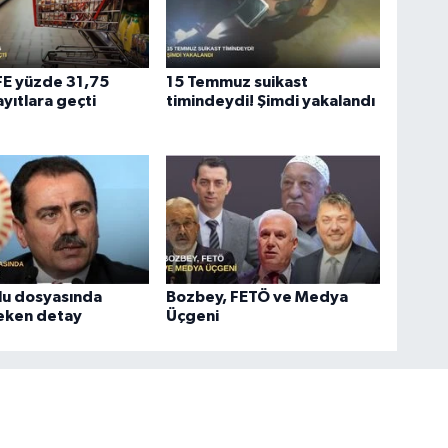
ÜFE yüzde 31,75
15 Temmuz suikast
ayıtlara geçti
timindeydi! Şimdi yakalandı
lu dosyasında
Bozbey, FETÖ ve Medya
çeken detay
Üçgeni