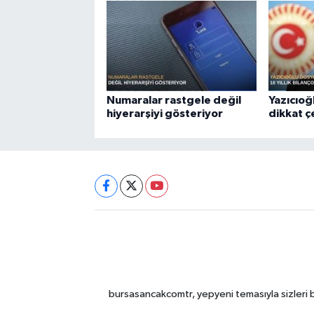
Numaralar rastgele değil
Yazıcıoğ
hiyerarşiyi gösteriyor
dikkat 
bursasancakcomtr, yepyeni temasıyla sizleri b