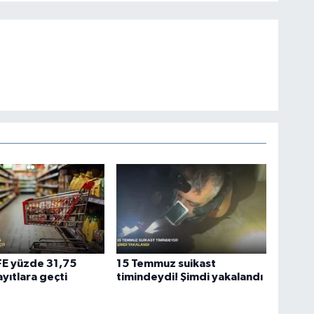
ÜFE yüzde 31,75
15 Temmuz suikast
ayıtlara geçti
timindeydi! Şimdi yakalandı