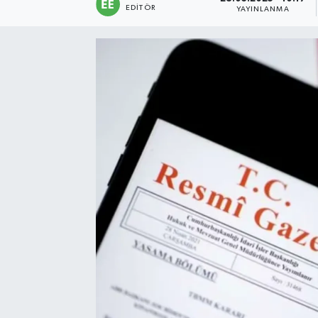
EDITÖR
YAYINLANMA
Sağlık
Siyaset
Spor
Türkiye