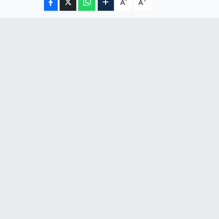
-
+
A
A