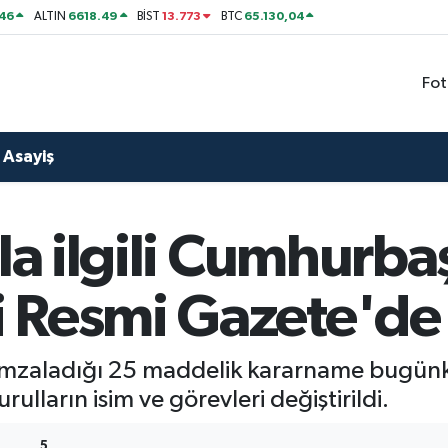
46
6618.49
13.773
65.130,04
ALTIN
BİST
BTC
Fot
Asayiş
rla ilgili Cumhurba
 Resmi Gazete'de
mzaladığı 25 maddelik kararname bugün
ulların isim ve görevleri değiştirildi.
5