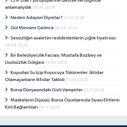
CHP LGBT yürüyüşlerine destek verdiğinde
anlamalıydık
28.04.2026
Neden Adaysın Diyorlar?
21.01.2026
Gül Mevsimi Gelince
06.05.2025
Sessizliğin asaletini reddedenlerin çığlık tiyatrosu
29.04.2025
Bir Belediyecilik Faciası: Mustafa Bozbey ve
Usulsüzlük Gölgesi
14.04.2025
Kuyudan Su İçip Kuyucuya Tükürenler: İktidar
Olamayanların İktidar Taklidi
03.04.2025
Borsa Dünyasındaki Gizli Vampirler
05.11.2024
Maskelerin Düşüşü: Borsa Oyunlarında Siyasi Elitlerin
Kirli Bağlantıları
04.11.2024