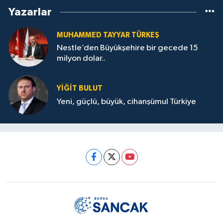
Yazarlar
MUHAMMED TAYYAR TÜRKEŞ
Nestle’den Büyükşehire bir gecede 15
milyon dolar..
YİĞİT BULUT
Yeni, güçlü, büyük, cihanşümul Türkiye