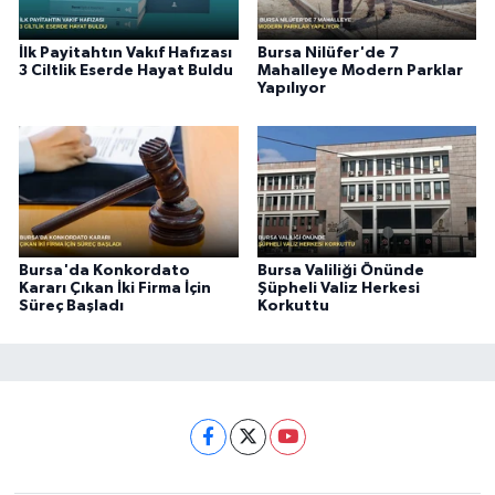
İlk Payitahtın Vakıf Hafızası
Bursa Nilüfer'de 7
3 Ciltlik Eserde Hayat Buldu
Mahalleye Modern Parklar
Yapılıyor
Bursa'da Konkordato
Bursa Valiliği Önünde
Kararı Çıkan İki Firma İçin
Şüpheli Valiz Herkesi
Süreç Başladı
Korkuttu