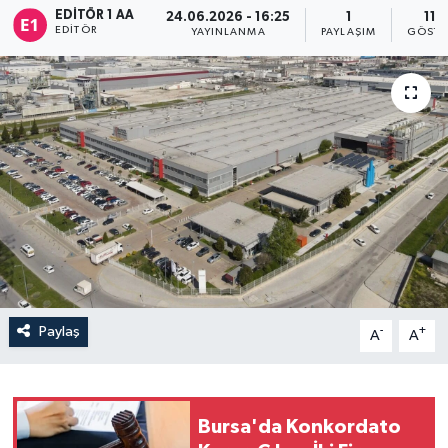
EDITÖR 1 AA
24.06.2026 - 16:25
1
110
EDITÖR
Sağlık
YAYINLANMA
PAYLAŞIM
GÖSTE
Siyaset
Spor
Türkiye
Paylaş
-
+
A
A
Bursa'da Konkordato