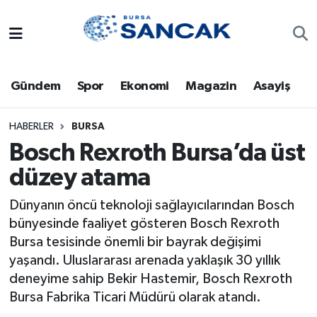
Asayiş
Hava Durumu
Gündem
Spor
Ekonomi
Magazin
Asayiş
Bursa
Trafik Durumu
Dünya
Süper Lig Puan Durumu ve Fikstür
HABERLER
BURSA
Bosch Rexroth Bursa’da üst
Eğitim
Tüm Manşetler
düzey atama
Ekonomi
Son Dakika Haberleri
Dünyanın öncü teknoloji sağlayıcılarından Bosch
bünyesinde faaliyet gösteren Bosch Rexroth
Genel
Haber Arşivi
Bursa tesisinde önemli bir bayrak değişimi
yaşandı. Uluslararası arenada yaklaşık 30 yıllık
Gündem
deneyime sahip Bekir Hastemir, Bosch Rexroth
Bursa Fabrika Ticari Müdürü olarak atandı.
Magazin