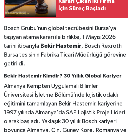
Kararı Çıkan İki Firma
İçin Süreç Başladı
Bosch Grubu’nun global tecrübesini Bursa’ya
taşıyan atama kararı ile birlikte, 1 Mayıs 2026
tarihi itibarıyla
Bekir Hastemir
, Bosch Rexroth
Bursa tesisinin Fabrika Ticari Müdürlüğü görevine
getirildi.
Bekir Hastemir Kimdir? 30 Yıllık Global Kariyer
Almanya Kempten Uygulamalı Bilimler
Üniversitesi İşletme Bölümü’nde lojistik odaklı
eğitimini tamamlayan Bekir Hastemir, kariyerine
1997 yılında Almanya'da SAP Lojistik Proje Lideri
olarak başladı. Yaklaşık 30 yıllık Bosch kariyeri
boyunca Almanya, Çin, Güney Kore, Romanya ve