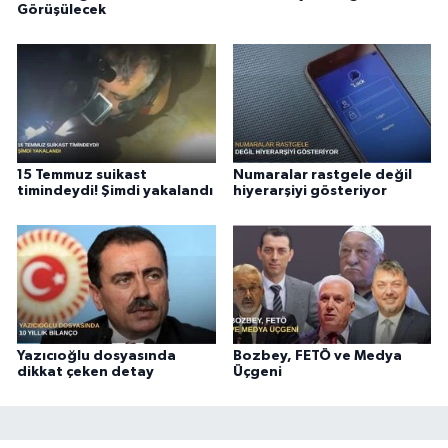
Görüşülecek
15 Temmuz suikast
Numaralar rastgele değil
timindeydi! Şimdi yakalandı
hiyerarşiyi gösteriyor
Yazıcıoğlu dosyasında
Bozbey, FETÖ ve Medya
dikkat çeken detay
Üçgeni