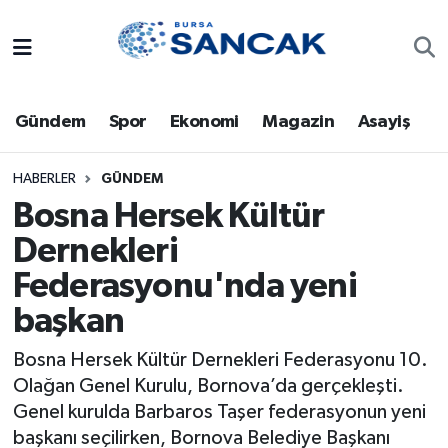
Asayiş
Hava Durumu
Gündem
Spor
Ekonomi
Magazin
Asayiş
Bursa
Trafik Durumu
Dünya
Süper Lig Puan Durumu ve Fikstür
HABERLER
GÜNDEM
Bosna Hersek Kültür
Eğitim
Tüm Manşetler
Dernekleri
Federasyonu'nda yeni
Ekonomi
Son Dakika Haberleri
başkan
Genel
Haber Arşivi
Bosna Hersek Kültür Dernekleri Federasyonu 10.
Gündem
Olağan Genel Kurulu, Bornova’da gerçekleşti.
Genel kurulda Barbaros Taşer federasyonun yeni
Magazin
başkanı seçilirken, Bornova Belediye Başkanı