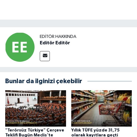
EDITÖR HAKKINDA
Editör Editör
Bunlar da ilginizi çekebilir
"Terörsüz Türkiye" Çerçeve
Yıllık TÜFE yüzde 31,75
Teklifi Bugün Meclis'te
olarak kayıtlara geçti