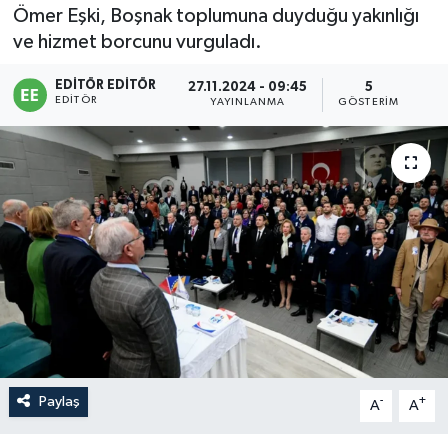
Ömer Eşki, Boşnak toplumuna duyduğu yakınlığı
Sağlık
ve hizmet borcunu vurguladı.
Siyaset
EDITÖR EDITÖR
27.11.2024 - 09:45
5
EDITÖR
YAYINLANMA
GÖSTERIM
Spor
Türkiye
Paylaş
-
+
A
A