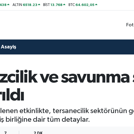
438
6518.23
13.768
64.602,05
ALTIN
BİST
BTC
Fot
Asayiş
cilik ve savunma 
ıldı
enen etkinlikte, tersanecilik sektörünün ge
ş birliğine dair tüm detaylar.
7
2 DK