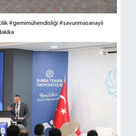
lik #gemimühendisliği #savunmasanayii
dakika