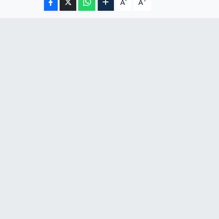
-
+
A
A