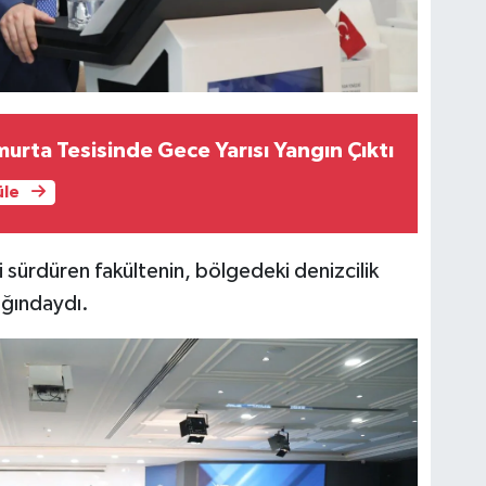
urta Tesisinde Gece Yarısı Yangın Çıktı
üle
i sürdüren fakültenin, bölgedeki denizcilik
ağındaydı.