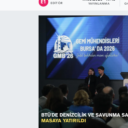
EDITÖR
YAYINLANMA
G
Sağlık
Siyaset
Spor
Türkiye