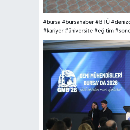
#bursa #bursahaber #BTÜ #denizci
#kariyer #üniversite #eğitim #son