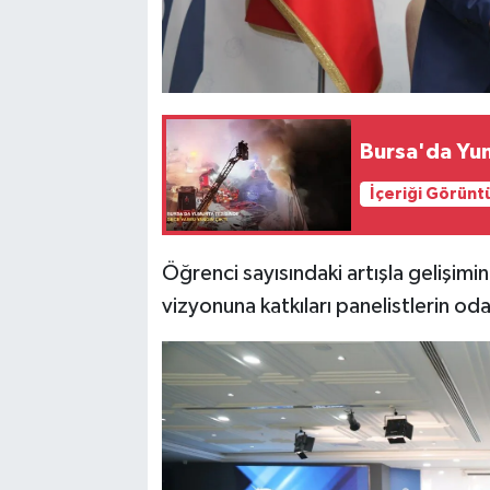
Bursa'da Yum
İçeriği Görünt
Öğrenci sayısındaki artışla gelişimin
vizyonuna katkıları panelistlerin od