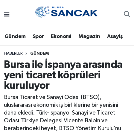
Asayiş
Hava Durumu
Gündem
Spor
Ekonomi
Magazin
Asayiş
Bursa
Trafik Durumu
Dünya
Süper Lig Puan Durumu ve Fikstür
HABERLER
GÜNDEM
Bursa ile İspanya arasında
Eğitim
Tüm Manşetler
yeni ticaret köprüleri
kuruluyor
Ekonomi
Son Dakika Haberleri
Bursa Ticaret ve Sanayi Odası (BTSO),
Genel
Haber Arşivi
uluslararası ekonomik iş birliklerine bir yenisini
daha ekledi. Türk-İspanyol Sanayi ve Ticaret
Gündem
Odası Türkiye Delegesi Vicente Balbin ve
beraberindeki heyet, BTSO Yönetim Kurulu’nu
Magazin