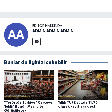
EDITÖR HAKKINDA
ADMİN ADMİN ADMİN
Bunlar da ilginizi çekebilir
"Terörsüz Türkiye" Çerçeve
Yıllık TÜFE yüzde 31,75
Teklifi Bugün Meclis'te
olarak kayıtlara geçti
Görüşülecek