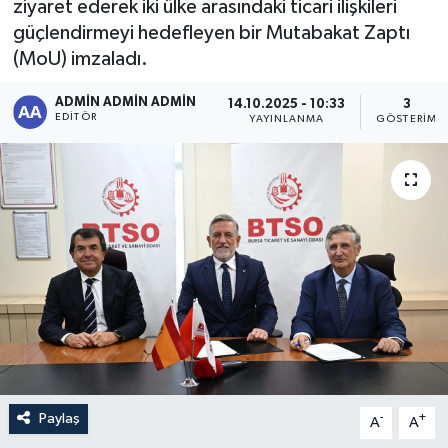
ziyaret ederek iki ülke arasındaki ticari ilişkileri
güçlendirmeyi hedefleyen bir Mutabakat Zaptı
Sağlık
(MoU) imzaladı.
Siyaset
ADMİN ADMİN ADMİN
14.10.2025 - 10:33
3
EDITÖR
YAYINLANMA
GÖSTERIM
Spor
Türkiye
Paylaş
-
+
A
A