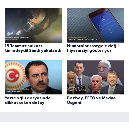
15 Temmuz suikast
Numaralar rastgele değil
timindeydi! Şimdi yakalandı
hiyerarşiyi gösteriyor
Yazıcıoğlu dosyasında
Bozbey, FETÖ ve Medya
dikkat çeken detay
Üçgeni