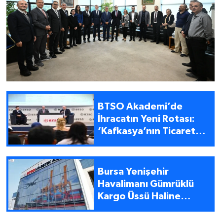
BTSO Akademi’de
İhracatın Yeni Rotası:
‘Kafkasya’nın Ticaret
Merkezi Azerbaycan’
Bursa Yenişehir
Havalimanı Gümrüklü
Kargo Üssü Haline
Geliyor