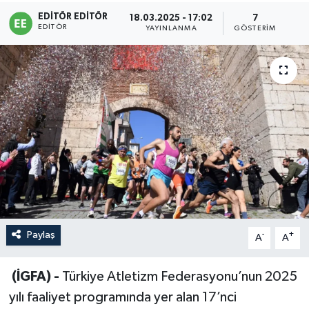
EDITÖR EDITÖR
18.03.2025 - 17:02
7
Sağlık
EDITÖR
YAYINLANMA
GÖSTERIM
Siyaset
Spor
Türkiye
Paylaş
-
+
A
A
(İGFA) -
Türkiye Atletizm Federasyonu’nun 2025
yılı faaliyet programında yer alan 17’nci