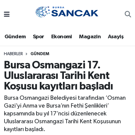
Asayiş
Hava Durumu
Gündem
Spor
Ekonomi
Magazin
Asayiş
Bursa
Trafik Durumu
Dünya
Süper Lig Puan Durumu ve Fikstür
HABERLER
GÜNDEM
Bursa Osmangazi 17.
Eğitim
Tüm Manşetler
Uluslararası Tarihi Kent
Koşusu kayıtları başladı
Ekonomi
Son Dakika Haberleri
Bursa Osmangazi Belediyesi tarafından ‘Osman
Genel
Haber Arşivi
Gazi’yi Anma ve Bursa’nın Fethi Şenlikleri’
kapsamında bu yıl 17’ncisi düzenlenecek
Gündem
Uluslararası Osmangazi Tarihi Kent Koşusunun
kayıtları başladı.
Magazin