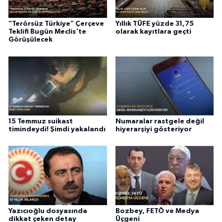
"Terörsüz Türkiye" Çerçeve
Yıllık TÜFE yüzde 31,75
Teklifi Bugün Meclis'te
olarak kayıtlara geçti
Görüşülecek
15 Temmuz suikast
Numaralar rastgele değil
timindeydi! Şimdi yakalandı
hiyerarşiyi gösteriyor
Yazıcıoğlu dosyasında
Bozbey, FETÖ ve Medya
dikkat çeken detay
Üçgeni