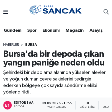
Asayiş
Hava Durumu
Gündem
Spor
Ekonomi
Magazin
Asayiş
Bursa
Trafik Durumu
Dünya
Süper Lig Puan Durumu ve Fikstür
HABERLER
BURSA
Bursa'da bir depoda çıkan
Eğitim
Tüm Manşetler
yangın paniğe neden oldu
Ekonomi
Son Dakika Haberleri
Şehirdeki bir depolama alanında yükselen alevler
ve yoğun duman çevre sakinlerini tedirgin
Genel
Haber Arşivi
ederken bölgeye çok sayıda söndürme ekibi
yönlendirildi.
Gündem
EDITÖR 1 AA
09.05.2026 - 11:55
10
EDITÖR
YAYINLANMA
GÖSTERIM
OKUNM
Magazin