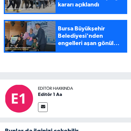
kararı açıklandı
Bursa Büyükşehir
Belediyesi'nden
engelleri aşan gönül
sofrası
EDITÖR HAKKINDA
Editör 1 Aa