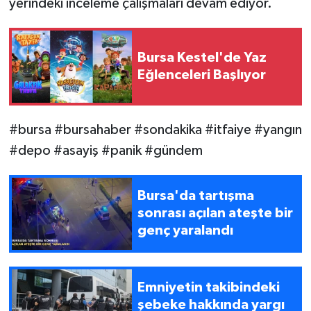
yerindeki inceleme çalışmaları devam ediyor.
Bursa Kestel'de Yaz
Eğlenceleri Başlıyor
#bursa #bursahaber #sondakika #itfaiye #yangın
#depo #asayiş #panik #gündem
Bursa'da tartışma
sonrası açılan ateşte bir
genç yaralandı
Emniyetin takibindeki
şebeke hakkında yargı