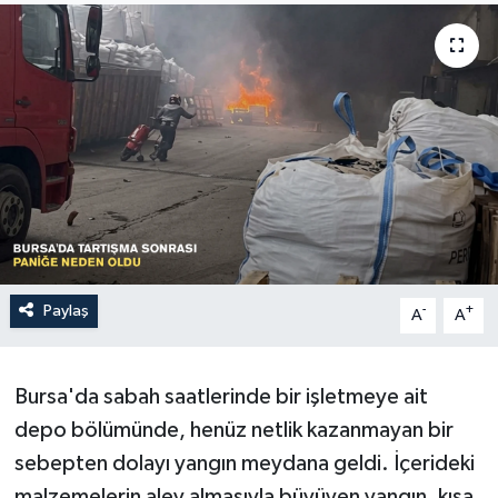
Sağlık
Siyaset
Spor
Türkiye
Paylaş
-
+
A
A
Bursa'da sabah saatlerinde bir işletmeye ait
depo bölümünde, henüz netlik kazanmayan bir
sebepten dolayı yangın meydana geldi. İçerideki
malzemelerin alev almasıyla büyüyen yangın, kısa