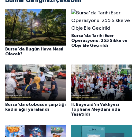
Bunlar da ilginizi çekebilir
Bursa'da Tarihi Eser
Operasyonu: 255 Sikke ve
Obje Ele Geçirildi
Bursa'da Bugün Hava Nasıl
Olacak?
Bursa'da otobüsün çarptığı
II. Bayezid'in Vakfiyesi
kadın ağır yaralandı
Tophane Meydanı'nda
Yaşatıldı