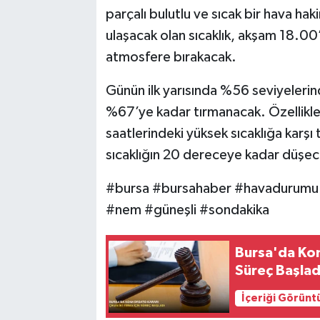
parçalı bulutlu ve sıcak bir hava ha
ulaşacak olan sıcaklık, akşam 18.00’
atmosfere bırakacak.
Günün ilk yarısında %56 seviyeleri
%67’ye kadar tırmanacak. Özellikle 
saatlerindeki yüksek sıcaklığa karşı t
sıcaklığın 20 dereceye kadar düşeceğ
#bursa #bursahaber #havadurumu 
#nem #güneşli #sondakika
Bursa'da Kon
Süreç Başlad
İçeriği Görünt