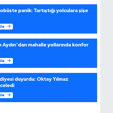
obüste panik: Tartıştığı yolculara şişe
üle
 Aydın'dan mahalle yollarında konfor
üle
ediyesi duyurdu: Oktay Yılmaz
nceledi
üle