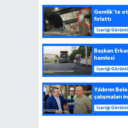
Gemlik'te ot
fırlattı
İçeriği Görünt
Başkan Erkan
hamlesi
İçeriği Görünt
Yıldırım Bel
çalışmaları i
İçeriği Görünt