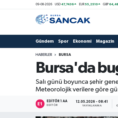
47,7436
55,2510
64,48
09-08-2026
USD
EUR
GBP
Asayiş
Hava Durumu
Bursa
Trafik Durumu
Gündem
Spor
Ekonomi
Magazin
Dünya
Süper Lig Puan Durumu ve Fikstür
HABERLER
BURSA
Eğitim
Tüm Manşetler
Bursa'da bu
Ekonomi
Son Dakika Haberleri
Salı günü boyunca şehir geneli
Genel
Haber Arşivi
Meteorolojik verilere göre gün
Gündem
EDITÖR 1 AA
12.05.2026 - 08:41
EDITÖR
YAYINLANMA
Magazin