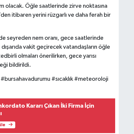
kim olacak. Öğle saatlerinde zirve noktasına
den itibaren yerini rüzgarlı ve daha ferah bir
nde seyreden nem oranı, gece saatlerinde
dışarıda vakit geçirecek vatandaşların öğle
edbirli olmaları önerilirken, gece yarısı
i bildirildi.
#bursahavadurumu #sıcaklık #meteoroloji
kordato Kararı Çıkan İki Firma İçin
ı
üle