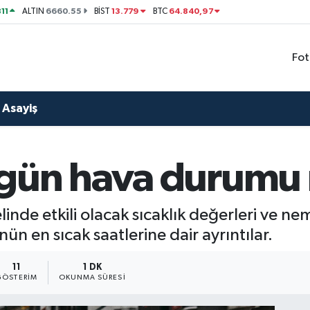
11
6660.55
13.779
64.840,97
ALTIN
BİST
BTC
Fot
Asayiş
gün hava durumu n
nde etkili olacak sıcaklık değerleri ve nem
ün en sıcak saatlerine dair ayrıntılar.
11
1 DK
GÖSTERIM
OKUNMA SÜRESI