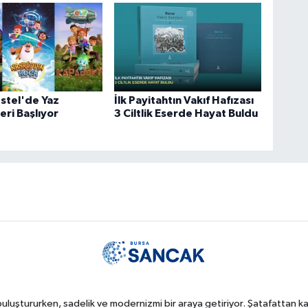
stel'de Yaz
İlk Payitahtın Vakıf Hafızası
eri Başlıyor
3 Ciltlik Eserde Hayat Buldu
uluştururken, sadelik ve modernizmi bir araya getiriyor. Şatafattan kaç