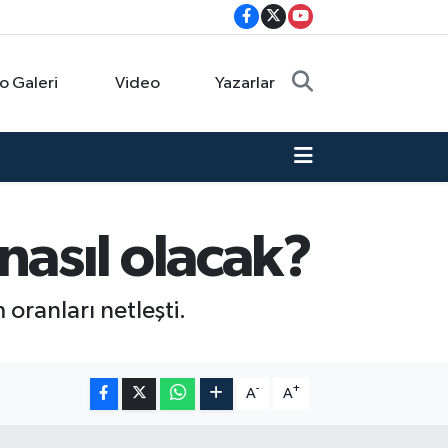
o Galeri
Video
Yazarlar
asıl olacak?
 oranları netleşti.
-
+
A
A