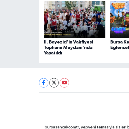
II. Bayezid'in Vakfiyesi
Bursa Ke
Tophane Meydanı'nda
Eğlencel
Yaşatıldı
bursasancakcomtr, yepyeni temasıyla sizleri b