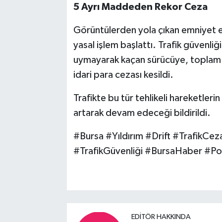
5 Ayrı Maddeden Rekor Ceza
Görüntülerden yola çıkan emniyet ek
yasal işlem başlattı. Trafik güvenliğ
uymayarak kaçan sürücüye, toplam 5 a
idari para cezası kesildi.
Trafikte bu tür tehlikeli hareketler
artarak devam edeceği bildirildi.
#Bursa #Yıldırım #Drift #TrafikCez
#TrafikGüvenliği #BursaHaber #Pol
EDITÖR HAKKINDA