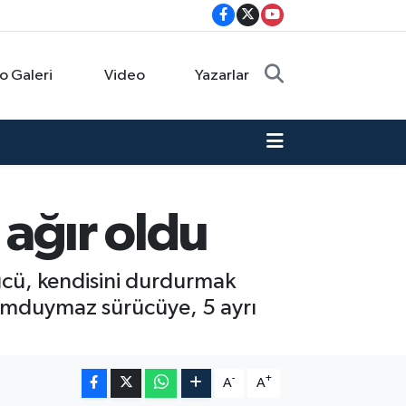
o Galeri
Video
Yazarlar
 ağır oldu
rücü, kendisini durdurmak
dumduymaz sürücüye, 5 ayrı
-
+
A
A