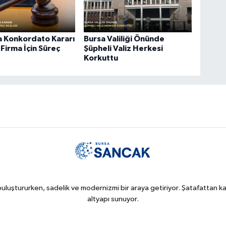
a Konkordato Kararı
Bursa Valiliği Önünde
 Firma İçin Süreç
Şüpheli Valiz Herkesi
Korkuttu
uluştururken, sadelik ve modernizmi bir araya getiriyor. Şatafattan kaç
altyapı sunuyor.