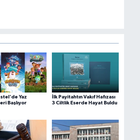
stel'de Yaz
İlk Payitahtın Vakıf Hafızası
eri Başlıyor
3 Ciltlik Eserde Hayat Buldu