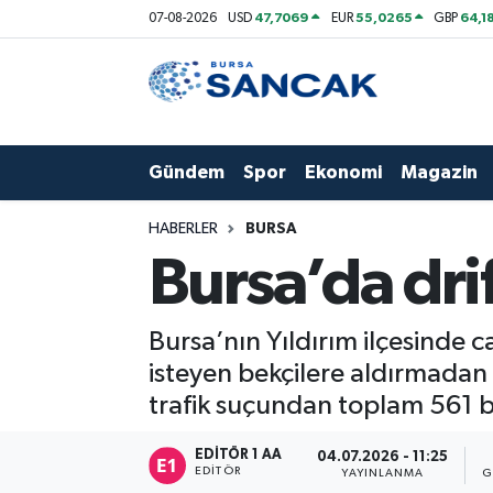
47,7069
55,0265
64,1
07-08-2026
USD
EUR
GBP
Asayiş
Hava Durumu
Bursa
Trafik Durumu
Gündem
Spor
Ekonomi
Magazin
Dünya
Süper Lig Puan Durumu ve Fikstür
HABERLER
BURSA
Eğitim
Tüm Manşetler
Bursa’da drif
Ekonomi
Son Dakika Haberleri
Bursa’nın Yıldırım ilçesinde 
Genel
Haber Arşivi
isteyen bekçilere aldırmadan
trafik suçundan toplam 561 bi
Gündem
EDITÖR 1 AA
04.07.2026 - 11:25
EDITÖR
Magazin
YAYINLANMA
G