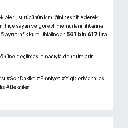
ipleri, sürücünün kimliğini tespit ederek
ini hiçe sayan ve görevli memurların ihtarına
yrı trafik kuralı ihlalinden
561 bin 617 lira
in önüne geçilmesi amacıyla denetimlerin
ası #SonDakika #Emniyet #YiğitlerMahallesi
is #Bekçiler