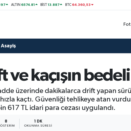
897
6574.81
13.887
64.360,53
ALTIN
BİST
BTC
Fot
Asayiş
t ve kaçışın bedeli
cadde üzerinde dakikalarca drift yapan sü
 hızla kaçtı. Güvenliği tehlikeye atan vur
n 617 TL idari para cezası uygulandı.
8
1 DK
ÖSTERIM
OKUNMA SÜRESI