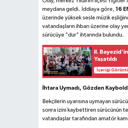
Olay, merkez Yıldırım ilçesi Yiğitle
meydana geldi. İddiaya göre,
16 E
üzerinde yüksek sesle müzik eşliği
vatandaşların ihbarı üzerine olay yer
sürücüye "dur" ihtarında bulundu.
II. Bayezid'
Yaşatıldı
İçeriği Görünt
İhtara Uymadı, Gözden Kaybold
Bekçilerin uyarısına uymayan sürücü,
sonra izini kaybettiren sürücünün teh
vatandaşlar tarafından amatör kame