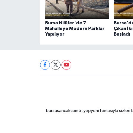
Bursa Nilüfer'de 7
Bursa'd
Mahalleye Modern Parklar
Çıkan İki
Yapılıyor
Başladı
bursasancakcomtr, yepyeni temasıyla sizleri b