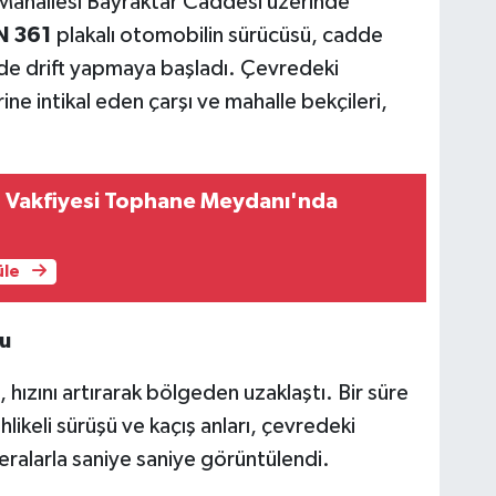
r Mahallesi Bayraktar Caddesi üzerinde
N 361
plakalı otomobilin sürücüsü, cadde
nde drift yapmaya başladı. Çevredeki
ine intikal eden çarşı ve mahalle bekçileri,
in Vakfiyesi Tophane Meydanı'nda
üle
u
 hızını artırarak bölgeden uzaklaştı. Bir süre
likeli sürüşü ve kaçış anları, çevredeki
ralarla saniye saniye görüntülendi.