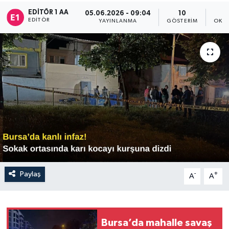
EDITÖR 1 AA
05.06.2026 - 09:04
10
Sağlık
EDITÖR
YAYINLANMA
GÖSTERIM
OKUN
Siyaset
Spor
Türkiye
Paylaş
-
+
A
A
Bursa’da mahalle savaş