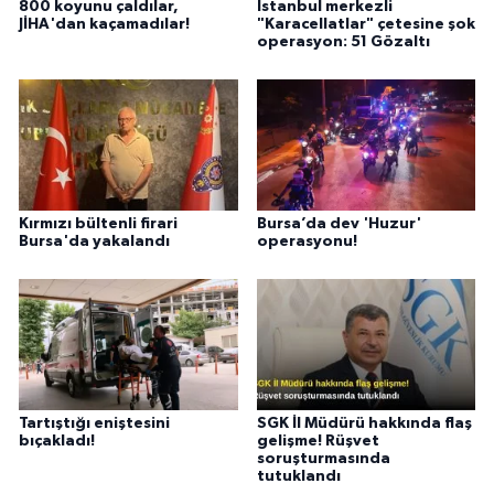
800 koyunu çaldılar,
İstanbul merkezli
JİHA'dan kaçamadılar!
"Karacellatlar" çetesine şok
operasyon: 51 Gözaltı
Kırmızı bültenli firari
Bursa’da dev 'Huzur'
Bursa'da yakalandı
operasyonu!
Tartıştığı eniştesini
SGK İl Müdürü hakkında flaş
bıçakladı!
gelişme! Rüşvet
soruşturmasında
tutuklandı