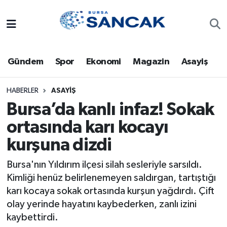
Asayiş
Hava Durumu
Gündem
Spor
Ekonomi
Magazin
Asayiş
Bursa
Trafik Durumu
Dünya
Süper Lig Puan Durumu ve Fikstür
HABERLER
ASAYIŞ
Bursa’da kanlı infaz! Sokak
Eğitim
Tüm Manşetler
ortasında karı kocayı
kurşuna dizdi
Ekonomi
Son Dakika Haberleri
Bursa'nın Yıldırım ilçesi silah sesleriyle sarsıldı.
Genel
Haber Arşivi
Kimliği henüz belirlenemeyen saldırgan, tartıştığı
karı kocaya sokak ortasında kurşun yağdırdı. Çift
Gündem
olay yerinde hayatını kaybederken, zanlı izini
kaybettirdi.
Magazin