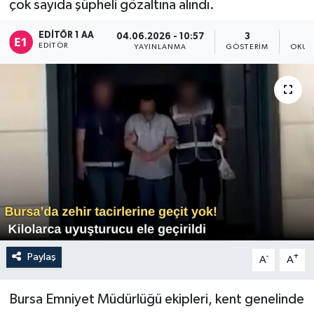
çok sayıda şüpheli gözaltına alındı.
Sağlık
EDITÖR 1 AA
04.06.2026 - 10:57
3
EDITÖR
YAYINLANMA
GÖSTERIM
OKUN
Siyaset
Spor
Türkiye
Paylaş
-
+
A
A
Bursa Emniyet Müdürlüğü ekipleri, kent genelinde