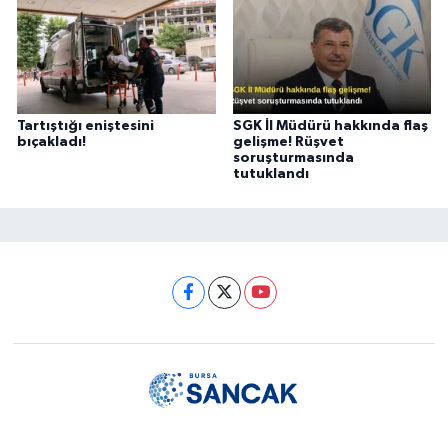
Tartıştığı eniştesini
SGK İl Müdürü hakkında flaş
bıçakladı!
gelişme! Rüşvet
soruşturmasında
tutuklandı