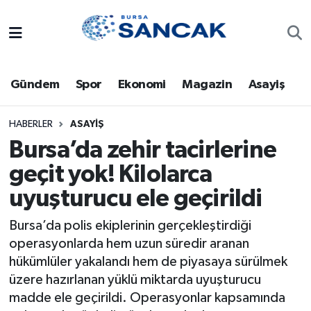
Asayiş
Hava Durumu
Gündem
Spor
Ekonomi
Magazin
Asayiş
Bursa
Trafik Durumu
Dünya
Süper Lig Puan Durumu ve Fikstür
HABERLER
ASAYIŞ
Bursa’da zehir tacirlerine
Eğitim
Tüm Manşetler
geçit yok! Kilolarca
uyuşturucu ele geçirildi
Ekonomi
Son Dakika Haberleri
Bursa’da polis ekiplerinin gerçekleştirdiği
Genel
Haber Arşivi
operasyonlarda hem uzun süredir aranan
hükümlüler yakalandı hem de piyasaya sürülmek
Gündem
üzere hazırlanan yüklü miktarda uyuşturucu
madde ele geçirildi. Operasyonlar kapsamında
Magazin