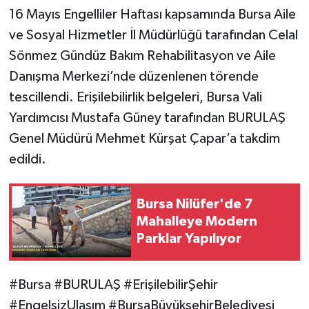
16 Mayıs Engelliler Haftası kapsamında Bursa Aile
ve Sosyal Hizmetler İl Müdürlüğü tarafından Celal
Sönmez Gündüz Bakım Rehabilitasyon ve Aile
Danışma Merkezi’nde düzenlenen törende
tescillendi. Erişilebilirlik belgeleri, Bursa Vali
Yardımcısı Mustafa Güney tarafından BURULAŞ
Genel Müdürü Mehmet Kürşat Çapar’a takdim
edildi.
Bursa Nilüfer'de 7
Mahalleye Modern
Parklar Yapılıyor
#Bursa #BURULAŞ #ErişilebilirŞehir
#EngelsizUlaşım #BursaBüyükşehirBelediyesi