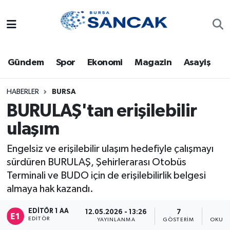
Asayiş
Hava Durumu
Gündem
Spor
Ekonomi
Magazin
Asayiş
Bursa
Trafik Durumu
Dünya
Süper Lig Puan Durumu ve Fikstür
HABERLER
BURSA
BURULAŞ'tan erişilebilir
Eğitim
Tüm Manşetler
ulaşım
Ekonomi
Son Dakika Haberleri
Engelsiz ve erişilebilir ulaşım hedefiyle çalışmayı
sürdüren BURULAŞ, Şehirlerarası Otobüs
Genel
Haber Arşivi
Terminali ve BUDO için de erişilebilirlik belgesi
almaya hak kazandı.
Gündem
EDITÖR 1 AA
12.05.2026 - 13:26
7
EDITÖR
YAYINLANMA
GÖSTERIM
OKUNM
Magazin