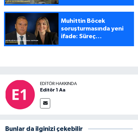
Muhittin Böcek
soruşturmasında yeni
ifade: Süreç
derinleşiyor
EDITÖR HAKKINDA
Editör 1 Aa
Bunlar da ilginizi çekebilir