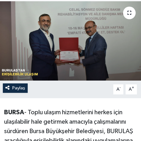
Sağlık
Siyaset
Spor
Türkiye
Paylaş
-
+
A
A
BURSA
- Toplu ulaşım hizmetlerini herkes için
ulaşılabilir hale getirmek amacıyla çalışmalarını
sürdüren Bursa Büyükşehir Belediyesi, BURULAŞ
aracılığıyla erişilebilirlik alanındaki uygulamalarına