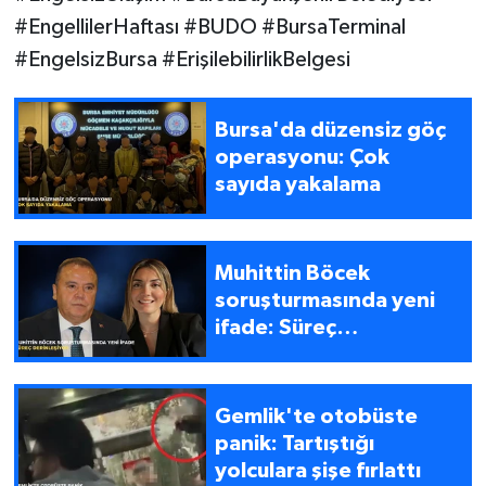
#EngellilerHaftası #BUDO #BursaTerminal
#EngelsizBursa #ErişilebilirlikBelgesi
Bursa'da düzensiz göç
operasyonu: Çok
sayıda yakalama
Muhittin Böcek
soruşturmasında yeni
ifade: Süreç
derinleşiyor
Gemlik'te otobüste
panik: Tartıştığı
yolculara şişe fırlattı