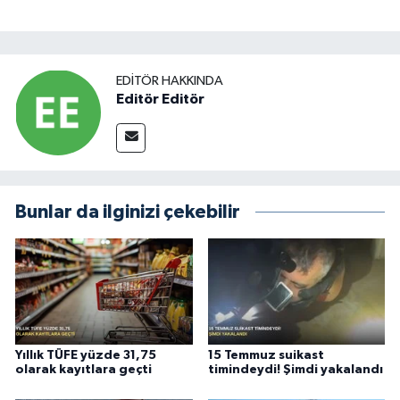
EDITÖR HAKKINDA
Editör Editör
Bunlar da ilginizi çekebilir
Yıllık TÜFE yüzde 31,75
15 Temmuz suikast
olarak kayıtlara geçti
timindeydi! Şimdi yakalandı