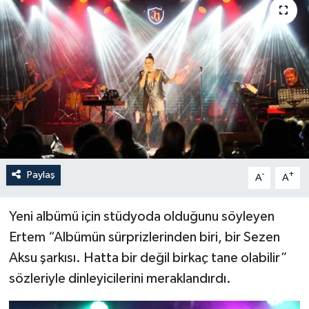
Sağlık
Siyaset
Spor
Türkiye
Paylaş
-
+
A
A
Yeni albümü için stüdyoda olduğunu söyleyen
Ertem “Albümün sürprizlerinden biri, bir Sezen
Aksu şarkısı. Hatta bir değil birkaç tane olabilir”
sözleriyle dinleyicilerini meraklandırdı.