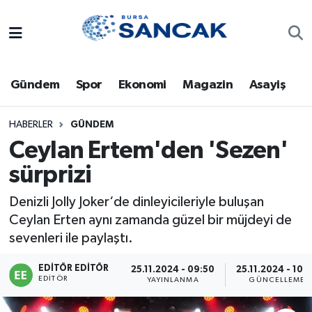
Asayiş
Hava Durumu
Gündem
Spor
Ekonomi
Magazin
Asayiş
Bursa
Trafik Durumu
Dünya
Süper Lig Puan Durumu ve Fikstür
HABERLER
GÜNDEM
Ceylan Ertem'den 'Sezen'
Eğitim
Tüm Manşetler
sürprizi
Ekonomi
Son Dakika Haberleri
Denizli Jolly Joker‘de dinleyicileriyle buluşan
Ceylan Erten aynı zamanda güzel bir müjdeyi de
Genel
Haber Arşivi
sevenleri ile paylaştı.
Gündem
EDITÖR EDITÖR
25.11.2024 - 09:50
25.11.2024 - 10:
EDITÖR
YAYINLANMA
GÜNCELLEME
Magazin