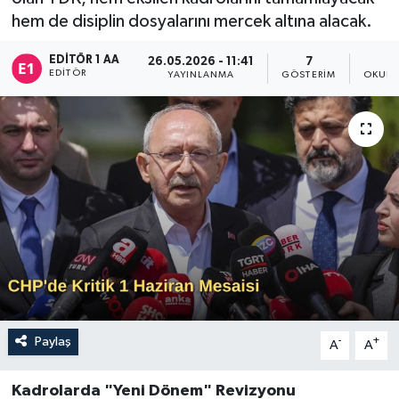
hem de disiplin dosyalarını mercek altına alacak.
Sağlık
EDITÖR 1 AA
26.05.2026 - 11:41
7
EDITÖR
Siyaset
YAYINLANMA
GÖSTERIM
OKUNM
Spor
Türkiye
Paylaş
-
+
A
A
Kadrolarda "Yeni Dönem" Revizyonu