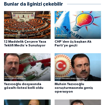
Bunlar da ilginizi çekebilir
12 Maddelik Çerçeve Yasa
CHP'den üç başkan Ak
Teklifi Meclis'e Sunuluyor
Parti'ye geçti
Yazıcıoğlu dosyasında
Muhsin Yazıcıoğlu
gözaltı listesi belli oldu
soruşturmasında geniş
operasyon