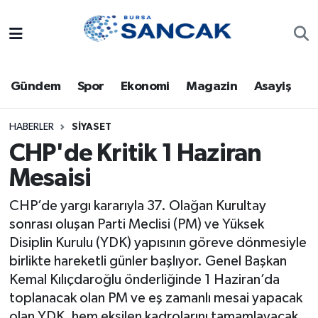
Asayiş
Hava Durumu
Gündem
Spor
Ekonomi
Magazin
Asayiş
Bursa
Trafik Durumu
Dünya
Süper Lig Puan Durumu ve Fikstür
HABERLER
SIYASET
CHP'de Kritik 1 Haziran
Eğitim
Tüm Manşetler
Mesaisi
Ekonomi
Son Dakika Haberleri
CHP’de yargı kararıyla 37. Olağan Kurultay
sonrası oluşan Parti Meclisi (PM) ve Yüksek
Genel
Haber Arşivi
Disiplin Kurulu (YDK) yapısının göreve dönmesiyle
birlikte hareketli günler başlıyor. Genel Başkan
Gündem
Kemal Kılıçdaroğlu önderliğinde 1 Haziran’da
toplanacak olan PM ve eş zamanlı mesai yapacak
Magazin
olan YDK, hem eksilen kadrolarını tamamlayacak