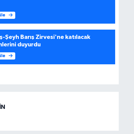
üle
eş-Şeyh Barış Zirvesi'ne katılacak
imlerini duyurdu
üle
İN