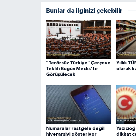
Bunlar da ilginizi çekebilir
"Terörsüz Türkiye" Çerçeve
Yıllık T
Teklifi Bugün Meclis'te
olarak k
Görüşülecek
Numaralar rastgele değil
Yazıcıoğ
hiyerarşiyi gösteriyor
dikkat 