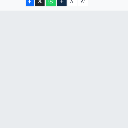
-
+
A
A