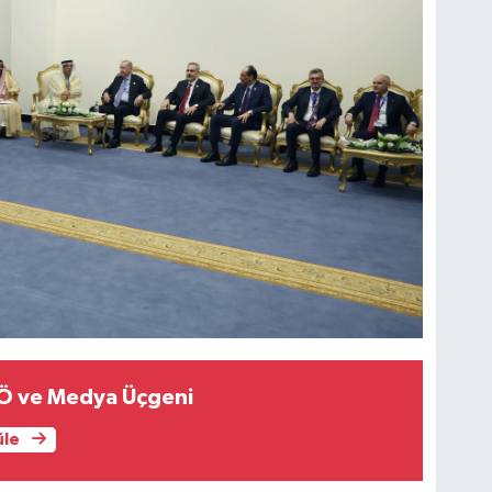
Ö ve Medya Üçgeni
üle