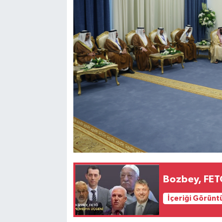
Bozbey, FET
İçeriği Görünt