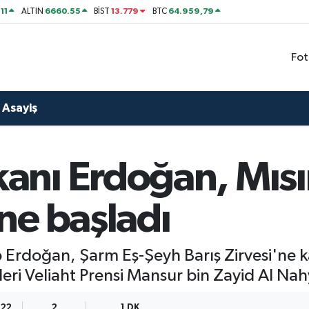
11
6660.55
13.779
64.959,79
ALTIN
BİST
BTC
Fot
Asayiş
ı Erdoğan, Mısır'
ne başladı
Erdoğan, Şarm Eş-Şeyh Barış Zirvesi'ne k
kleri Veliaht Prensi Mansur bin Zayid Al Nahy
:22
2
1 DK