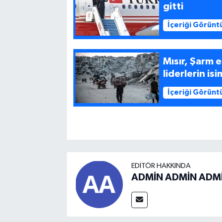
gitti
İçeriği Görünt
Mısır, Şarm 
liderlerin is
İçeriği Görünt
EDITÖR HAKKINDA
ADMİN ADMİN ADM