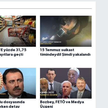
ÜFE yüzde 31,75
15 Temmuz suikast
ayıtlara geçti
timindeydi! Şimdi yakalandı
lu dosyasında
Bozbey, FETÖ ve Medya
çeken detay
Üçgeni