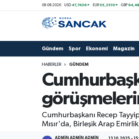
47,7436
55,2510
64,48
08-08-2026
USD
EUR
GBP
Asayiş
Hava Durumu
Bursa
Trafik Durumu
Gündem
Spor
Ekonomi
Magazin
Dünya
Süper Lig Puan Durumu ve Fikstür
HABERLER
GÜNDEM
Eğitim
Tüm Manşetler
Cumhurbaşkan
Ekonomi
Son Dakika Haberleri
görüşmeleri
Genel
Haber Arşivi
Cumhurbaşkanı Recep Tayyip 
Gündem
Mısır'da, Birleşik Arap Emirli
Magazin
ADMİN ADMİN ADMİN
13.10.2025 - 15