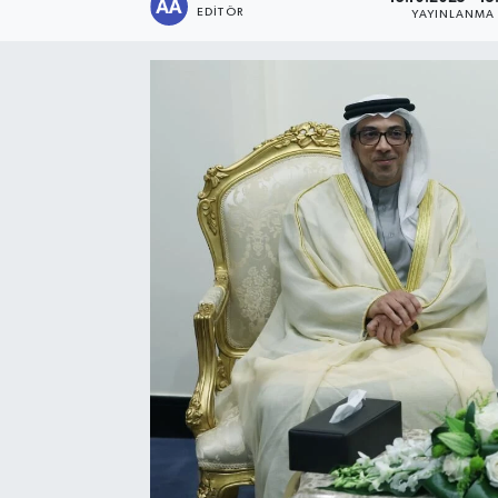
EDITÖR
YAYINLANMA
Sağlık
Siyaset
Spor
Türkiye