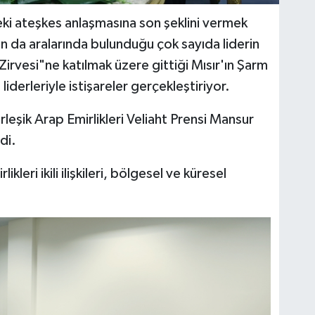
 ateşkes anlaşmasına son şeklini vermek
 da aralarında bulunduğu çok sayıda liderin
 Zirvesi"ne katılmak üzere gittiği Mısır'ın Şarm
liderleriyle istişareler gerçekleştiriyor.
leşik Arap Emirlikleri Veliaht Prensi Mansur
di.
kleri ikili ilişkileri, bölgesel ve küresel