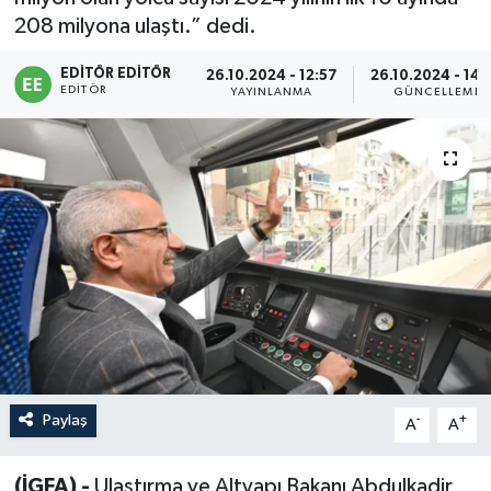
208 milyona ulaştı.” dedi.
Sağlık
EDITÖR EDITÖR
26.10.2024 - 12:57
26.10.2024 - 14:
EDITÖR
Siyaset
YAYINLANMA
GÜNCELLEME
Spor
Türkiye
Paylaş
-
+
A
A
(İGFA) -
Ulaştırma ve Altyapı Bakanı Abdulkadir