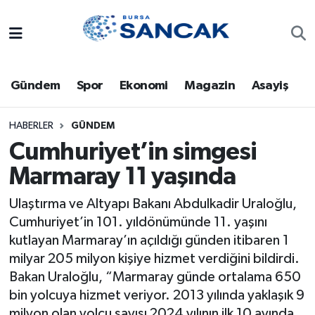
Asayiş
Hava Durumu
Gündem
Spor
Ekonomi
Magazin
Asayiş
Bursa
Trafik Durumu
Dünya
Süper Lig Puan Durumu ve Fikstür
HABERLER
GÜNDEM
Cumhuriyet’in simgesi
Eğitim
Tüm Manşetler
Marmaray 11 yaşında
Ekonomi
Son Dakika Haberleri
Ulaştırma ve Altyapı Bakanı Abdulkadir Uraloğlu,
Cumhuriyet’in 101. yıldönümünde 11. yaşını
Genel
Haber Arşivi
kutlayan Marmaray’ın açıldığı günden itibaren 1
milyar 205 milyon kişiye hizmet verdiğini bildirdi.
Gündem
Bakan Uraloğlu, “Marmaray günde ortalama 650
bin yolcuya hizmet veriyor. 2013 yılında yaklaşık 9
Magazin
milyon olan yolcu sayısı 2024 yılının ilk 10 ayında