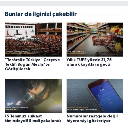
Bunlar da ilginizi çekebilir
"Terörsüz Türkiye" Çerçeve
Yıllık TÜFE yüzde 31,75
Teklifi Bugün Meclis'te
olarak kayıtlara geçti
Görüşülecek
15 Temmuz suikast
Numaralar rastgele değil
timindeydi! Şimdi yakalandı
hiyerarşiyi gösteriyor