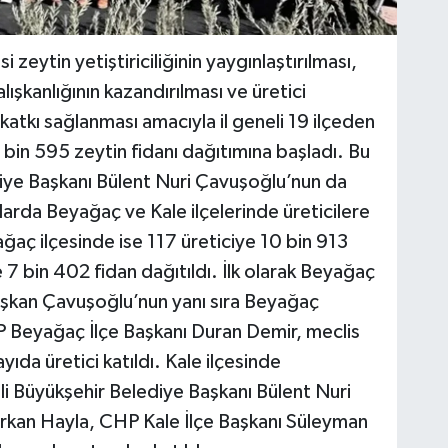
 zeytin yetiştiriciliğinin yaygınlaştırılması,
alışkanlığının kazandırılması ve üretici
e katkı sağlanması amacıyla il geneli 19 ilçeden
bin 595 zeytin fidanı dağıtımına başladı. Bu
iye Başkanı Bülent Nuri Çavuşoğlu’nun da
larda Beyağaç ve Kale ilçelerinde üreticilere
ğaç ilçesinde ise 117 üreticiye 10 bin 913
e 7 bin 402 fidan dağıtıldı. İlk olarak Beyağaç
şkan Çavuşoğlu’nun yanı sıra Beyağaç
 Beyağaç İlçe Başkanı Duran Demir, meclis
yıda üretici katıldı. Kale ilçesinde
i Büyükşehir Belediye Başkanı Bülent Nuri
rkan Hayla, CHP Kale İlçe Başkanı Süleyman