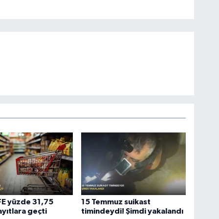
ÜFE yüzde 31,75
15 Temmuz suikast
ayıtlara geçti
timindeydi! Şimdi yakalandı