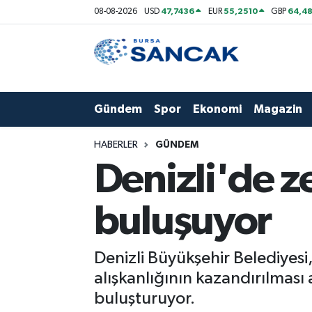
47,7436
55,2510
64,48
08-08-2026
USD
EUR
GBP
Asayiş
Hava Durumu
Bursa
Trafik Durumu
Gündem
Spor
Ekonomi
Magazin
Dünya
Süper Lig Puan Durumu ve Fikstür
HABERLER
GÜNDEM
Eğitim
Tüm Manşetler
Denizli'de ze
Ekonomi
Son Dakika Haberleri
buluşuyor
Genel
Haber Arşivi
Denizli Büyükşehir Belediyesi, 
Gündem
alışkanlığının kazandırılması 
buluşturuyor.
Magazin