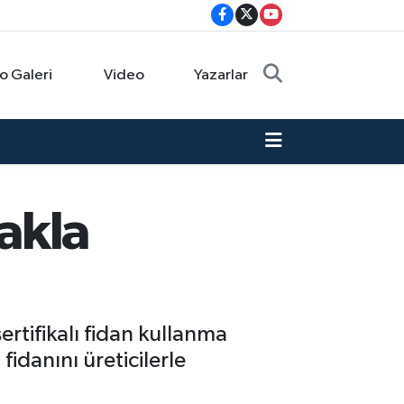
o Galeri
Video
Yazarlar
rakla
sertifikalı fidan kullanma
idanını üreticilerle