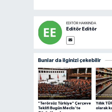
EDITÖR HAKKINDA
Editör Editör
Bunlar da ilginizi çekebilir
"Terörsüz Türkiye" Çerçeve
Yıllık T
Teklifi Bugün Meclis'te
olarak k