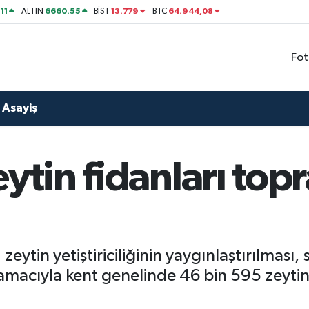
11
6660.55
13.779
64.944,08
ALTIN
BİST
BTC
Fot
Asayiş
ytin fidanları top
zeytin yetiştiriciliğinin yaygınlaştırılması, 
amacıyla kent genelinde 46 bin 595 zeytin f