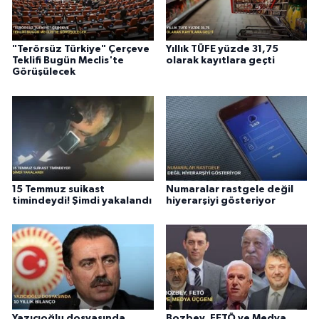
"Terörsüz Türkiye" Çerçeve
Yıllık TÜFE yüzde 31,75
Teklifi Bugün Meclis'te
olarak kayıtlara geçti
Görüşülecek
15 Temmuz suikast
Numaralar rastgele değil
timindeydi! Şimdi yakalandı
hiyerarşiyi gösteriyor
Yazıcıoğlu dosyasında
Bozbey, FETÖ ve Medya