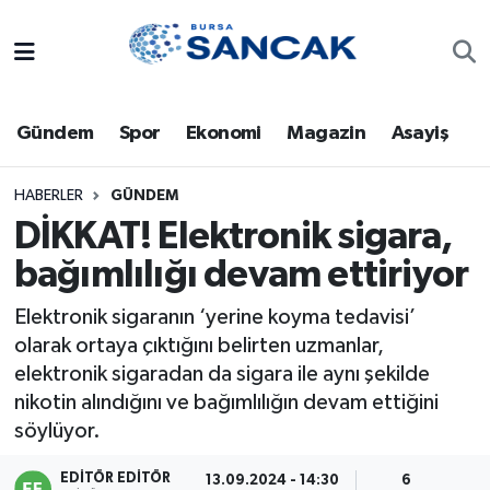
Asayiş
Hava Durumu
Gündem
Spor
Ekonomi
Magazin
Asayiş
Bursa
Trafik Durumu
Dünya
Süper Lig Puan Durumu ve Fikstür
HABERLER
GÜNDEM
DİKKAT! Elektronik sigara,
Eğitim
Tüm Manşetler
bağımlılığı devam ettiriyor
Ekonomi
Son Dakika Haberleri
Elektronik sigaranın ‘yerine koyma tedavisi’
olarak ortaya çıktığını belirten uzmanlar,
Genel
Haber Arşivi
elektronik sigaradan da sigara ile aynı şekilde
nikotin alındığını ve bağımlılığın devam ettiğini
Gündem
söylüyor.
Magazin
EDITÖR EDITÖR
13.09.2024 - 14:30
6