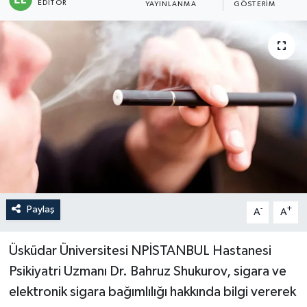
EDITÖR
YAYINLANMA
GÖSTERIM
Sağlık
Siyaset
Spor
Türkiye
Paylaş
-
+
A
A
Üsküdar Üniversitesi NPİSTANBUL Hastanesi
Psikiyatri Uzmanı Dr. Bahruz Shukurov, sigara ve
elektronik sigara bağımlılığı hakkında bilgi vererek