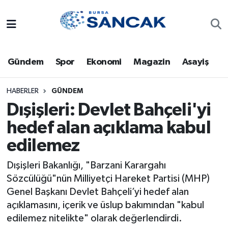
Asayiş
Hava Durumu
Gündem
Spor
Ekonomi
Magazin
Asayiş
Bursa
Trafik Durumu
Dünya
Süper Lig Puan Durumu ve Fikstür
HABERLER
GÜNDEM
Dışişleri: Devlet Bahçeli'yi
Eğitim
Tüm Manşetler
hedef alan açıklama kabul
edilemez
Ekonomi
Son Dakika Haberleri
Dışişleri Bakanlığı, "Barzani Karargahı
Genel
Haber Arşivi
Sözcülüğü"nün Milliyetçi Hareket Partisi (MHP)
Genel Başkanı Devlet Bahçeli’yi hedef alan
Gündem
açıklamasını, içerik ve üslup bakımından "kabul
edilemez nitelikte" olarak değerlendirdi.
Magazin