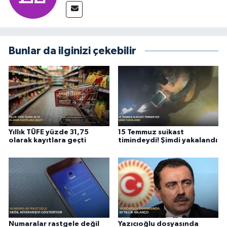
Bunlar da ilginizi çekebilir
Yıllık TÜFE yüzde 31,75
15 Temmuz suikast
olarak kayıtlara geçti
timindeydi! Şimdi yakalandı
Numaralar rastgele değil
Yazıcıoğlu dosyasında