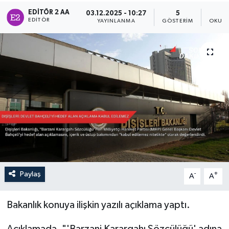
EDITÖR 2 AA
03.12.2025 - 10:27
5
Sağlık
EDITÖR
YAYINLANMA
GÖSTERIM
OKUNM
Siyaset
Spor
Türkiye
Paylaş
-
+
A
A
Bakanlık konuya ilişkin yazılı açıklama yaptı.
Açıklamada, "'Barzani Karargahı Sözcülüğü' adına