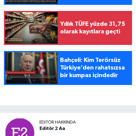
Yıllık TÜFE yüzde 31,75
olarak kayıtlara geçti
Bahçeli: Kim Terörsüz
Türkiye’den rahatsızsa
bir kumpas içindedir
EDITÖR HAKKINDA
Editör 2 Aa