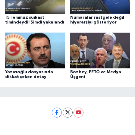
15 Temmuz suikast
Numaralar rastgele değil
timindeydi! Şimdi yakalandı
hiyerarşiyi gösteriyor
Yazıcıoğlu dosyasında
Bozbey, FETÖ ve Medya
dikkat çeken detay
Üçgeni