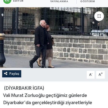
EDITÖR
YAYINLANMA
GÖSTERIM
Sağlık
Siyaset
Spor
Türkiye
Paylaş
-
+
A
A
(DİYARBAKIR İGFA)
Vali Murat Zorluoğlu geçtiğimiz günlerde
Diyarbakır'da gerçekleştirdiği ziyaretleriyle