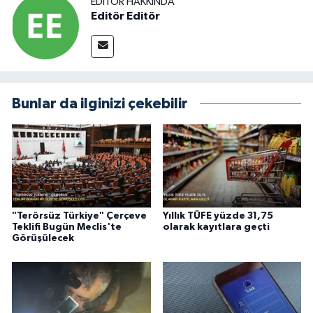
EDITÖR HAKKINDA
Editör Editör
Bunlar da ilginizi çekebilir
"Terörsüz Türkiye" Çerçeve
Yıllık TÜFE yüzde 31,75
Teklifi Bugün Meclis'te
olarak kayıtlara geçti
Görüşülecek