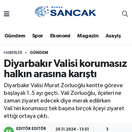
Asayiş
Hava Durumu
Gündem
Spor
Ekonomi
Magazin
Asayiş
Bursa
Trafik Durumu
Dünya
Süper Lig Puan Durumu ve Fikstür
HABERLER
GÜNDEM
Diyarbakır Valisi korumasız
Eğitim
Tüm Manşetler
halkın arasına karıştı
Ekonomi
Son Dakika Haberleri
Diyarbakır Valisi Murat Zorluoğlu kentte göreve
başlayalı 1.5 ayı geçti. Vali Zorluoğlu, ilçeleri ne
Genel
Haber Arşivi
zaman ziyaret edecek diye merak edilirken
Vali’nin korumasız tek başına birçok ilçeyi ziyaret
Gündem
ettiği ortaya çıktı.
Magazin
EDITÖR EDITÖR
20.11.2024 - 13:51
3