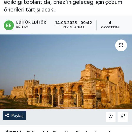
edildiği toplantıda, Enez’in geleceği için çözüm
önerileri tartışılacak.
Sağlık
EDITÖR EDITÖR
14.03.2025 - 09:42
4
Siyaset
EDITÖR
YAYINLANMA
GÖSTERIM
Spor
Türkiye
Paylaş
-
+
A
A