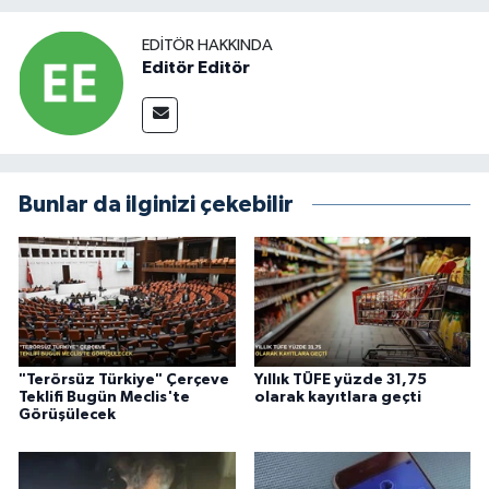
EDITÖR HAKKINDA
Editör Editör
Bunlar da ilginizi çekebilir
"Terörsüz Türkiye" Çerçeve
Yıllık TÜFE yüzde 31,75
Teklifi Bugün Meclis'te
olarak kayıtlara geçti
Görüşülecek