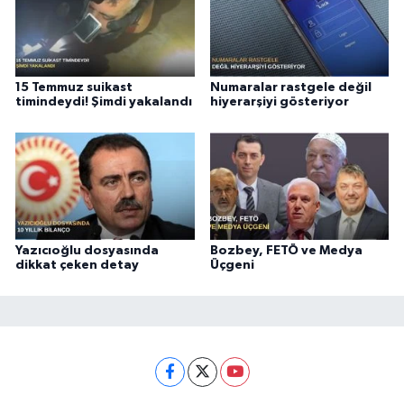
15 Temmuz suikast
Numaralar rastgele değil
timindeydi! Şimdi yakalandı
hiyerarşiyi gösteriyor
Yazıcıoğlu dosyasında
Bozbey, FETÖ ve Medya
dikkat çeken detay
Üçgeni