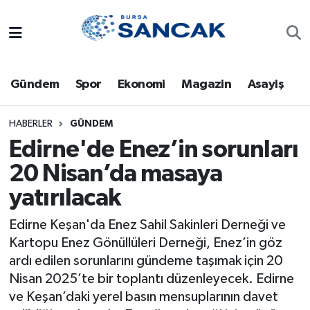
Asayiş
Hava Durumu
Gündem
Spor
Ekonomi
Magazin
Asayiş
Bursa
Trafik Durumu
Dünya
Süper Lig Puan Durumu ve Fikstür
HABERLER
GÜNDEM
Edirne'de Enez’in sorunları
Eğitim
Tüm Manşetler
20 Nisan’da masaya
yatırılacak
Ekonomi
Son Dakika Haberleri
Edirne Keşan'da Enez Sahil Sakinleri Derneği ve
Genel
Haber Arşivi
Kartopu Enez Gönüllüleri Derneği, Enez’in göz
ardı edilen sorunlarını gündeme taşımak için 20
Gündem
Nisan 2025’te bir toplantı düzenleyecek. Edirne
ve Keşan’daki yerel basın mensuplarının davet
Magazin