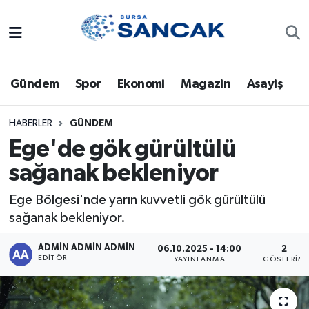
Asayiş
Hava Durumu
Gündem
Spor
Ekonomi
Magazin
Asayiş
Bursa
Trafik Durumu
Dünya
Süper Lig Puan Durumu ve Fikstür
HABERLER
GÜNDEM
Ege'de gök gürültülü
Eğitim
Tüm Manşetler
sağanak bekleniyor
Ekonomi
Son Dakika Haberleri
Ege Bölgesi'nde yarın kuvvetli gök gürültülü
sağanak bekleniyor.
Genel
Haber Arşivi
ADMİN ADMİN ADMİN
06.10.2025 - 14:00
2
EDITÖR
YAYINLANMA
GÖSTERIM
Gündem
Magazin