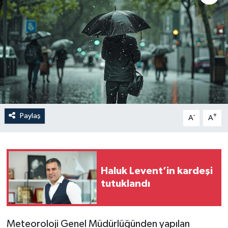
Sağlık
Siyaset
Spor
Türkiye
Paylaş
-
+
A
A
Haluk Levent’in kardeşi
tutuklandı
Meteoroloji Genel Müdürlüğünden yapılan