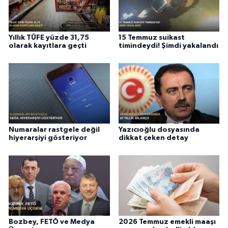
Yıllık TÜFE yüzde 31,75
15 Temmuz suikast
olarak kayıtlara geçti
timindeydi! Şimdi yakalandı
Numaralar rastgele değil
Yazıcıoğlu dosyasında
hiyerarşiyi gösteriyor
dikkat çeken detay
Bozbey, FETÖ ve Medya
2026 Temmuz emekli maaşı