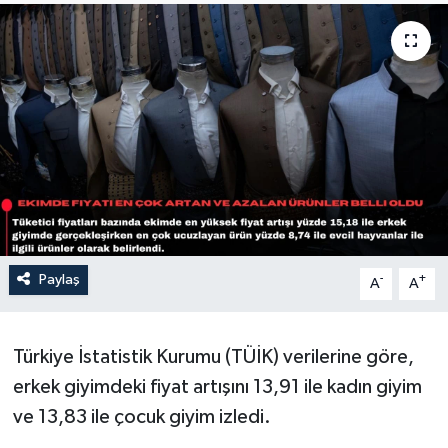
Sağlık
Siyaset
Spor
Türkiye
Paylaş
-
+
A
A
Türkiye İstatistik Kurumu (TÜİK) verilerine göre,
erkek giyimdeki fiyat artışını 13,91 ile kadın giyim
ve 13,83 ile çocuk giyim izledi.