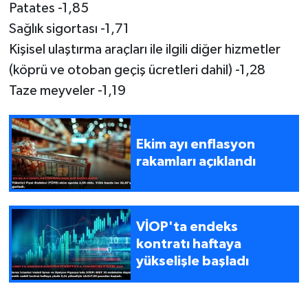
Patates -1,85
Sağlık sigortası -1,71
Kişisel ulaştırma araçları ile ilgili diğer hizmetler
(köprü ve otoban geçiş ücretleri dahil) -1,28
Taze meyveler -1,19
Ekim ayı enflasyon
rakamları açıklandı
VİOP'ta endeks
kontratı haftaya
yükselişle başladı