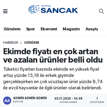
Asayiş
Hava Durumu
Gündem
Spor
Ekonomi
Magazin
Asayiş
Bursa
Trafik Durumu
Dünya
Süper Lig Puan Durumu ve Fikstür
HABERLER
GÜNDEM
Ekimde fiyatı en çok artan
Eğitim
Tüm Manşetler
ve azalan ürünler belli oldu
Ekonomi
Son Dakika Haberleri
Tüketici fiyatları bazında ekimde en yüksek fiyat
artışı yüzde 15,18 ile erkek giyimde
Genel
Haber Arşivi
gerçekleşirken en çok ucuzlayan ürün yüzde 8,74
ile evcil hayvanlar ile ilgili ürünler olarak belirlendi.
Gündem
ADMİN ADMİN ADMİN
03.11.2025 - 10:39
1
EDITÖR
YAYINLANMA
GÖSTERIM
Magazin