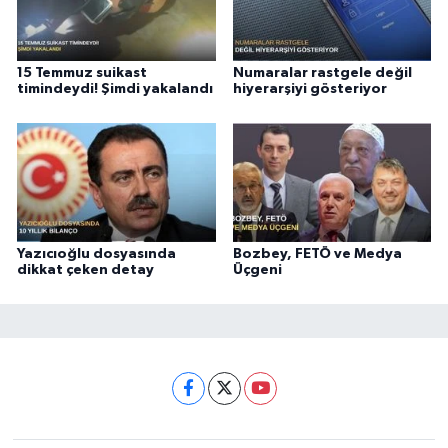
15 Temmuz suikast
Numaralar rastgele değil
timindeydi! Şimdi yakalandı
hiyerarşiyi gösteriyor
Yazıcıoğlu dosyasında
Bozbey, FETÖ ve Medya
dikkat çeken detay
Üçgeni