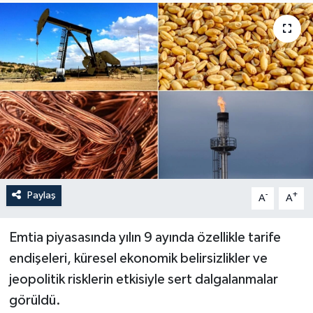
Sağlık
Siyaset
Spor
Türkiye
Paylaş
-
+
A
A
Emtia piyasasında yılın 9 ayında özellikle tarife
endişeleri, küresel ekonomik belirsizlikler ve
jeopolitik risklerin etkisiyle sert dalgalanmalar
görüldü.