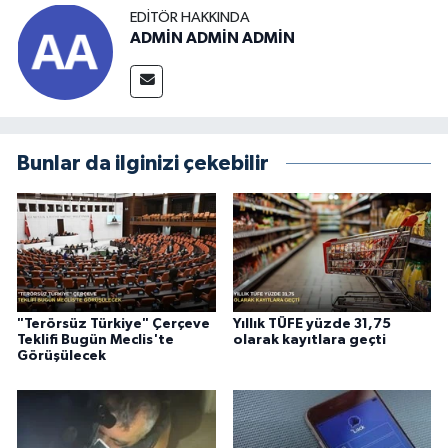
EDITÖR HAKKINDA
ADMİN ADMİN ADMİN
Bunlar da ilginizi çekebilir
"Terörsüz Türkiye" Çerçeve
Yıllık TÜFE yüzde 31,75
Teklifi Bugün Meclis'te
olarak kayıtlara geçti
Görüşülecek