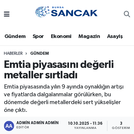
Asayiş
Hava Durumu
Gündem
Spor
Ekonomi
Magazin
Asayiş
Bursa
Trafik Durumu
Dünya
Süper Lig Puan Durumu ve Fikstür
HABERLER
GÜNDEM
Emtia piyasasını değerli
Eğitim
Tüm Manşetler
metaller sırtladı
Ekonomi
Son Dakika Haberleri
Emtia piyasasında yılın 9 ayında oynaklığın artışı
ve fiyatlarda dalgalanmalar görülürken, bu
Genel
Haber Arşivi
dönemde değerli metallerdeki sert yükselişler
öne çıktı.
Gündem
ADMİN ADMİN ADMİN
10.10.2025 - 11:36
3
EDITÖR
YAYINLANMA
GÖSTERIM
Magazin