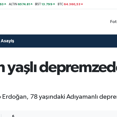
63
6574.81
13.799
64.360,53
ALTIN
BİST
BTC
Fot
Asayiş
 yaşlı depremzed
Erdoğan, 78 yaşındaki Adıyamanlı depremz
6