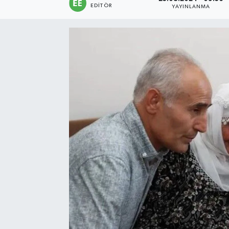
EDITÖR
YAYINLANMA
Sağlık
Siyaset
Spor
Türkiye