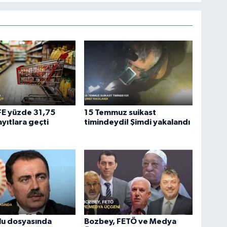
ÜFE yüzde 31,75
15 Temmuz suikast
ayıtlara geçti
timindeydi! Şimdi yakalandı
lu dosyasında
Bozbey, FETÖ ve Medya