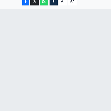
-
+
A
A