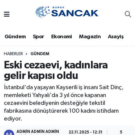
Asayiş
Hava Durumu
Gündem
Spor
Ekonomi
Magazin
Asayiş
Bursa
Trafik Durumu
Dünya
Süper Lig Puan Durumu ve Fikstür
HABERLER
GÜNDEM
Eski cezaevi, kadınlara
Eğitim
Tüm Manşetler
gelir kapısı oldu
Ekonomi
Son Dakika Haberleri
İstanbul'da yaşayan Kayserili iş insanı Sait Dinç,
memleketi Yahyalı'da 3 yıl önce kapanan
Genel
Haber Arşivi
cezaevini belediyenin desteğiyle tekstil
fabrikasına dönüştürerek 100 kadını istihdam
Gündem
ediyor.
Magazin
ADMİN ADMİN ADMİN
22.11.2025 - 12:31
5