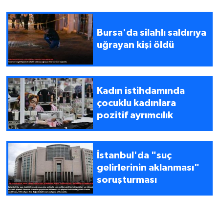
Bursa'da silahlı saldırıya
uğrayan kişi öldü
Kadın istihdamında
çocuklu kadınlara
pozitif ayrımcılık
İstanbul'da "suç
gelirlerinin aklanması"
soruşturması