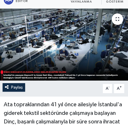
EDITÖR
YAYINLANMA
GÖSTERIM
Sağlık
Siyaset
Spor
Türkiye
Paylaş
-
+
A
A
Ata topraklarından 41 yıl önce ailesiyle İstanbul'a
giderek tekstil sektöründe çalışmaya başlayan
Dinç, başarılı çalışmalarıyla bir süre sonra ihracat