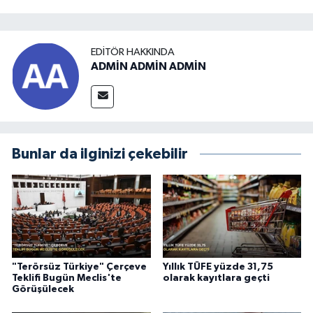
EDITÖR HAKKINDA
ADMİN ADMİN ADMİN
Bunlar da ilginizi çekebilir
"Terörsüz Türkiye" Çerçeve
Yıllık TÜFE yüzde 31,75
Teklifi Bugün Meclis'te
olarak kayıtlara geçti
Görüşülecek