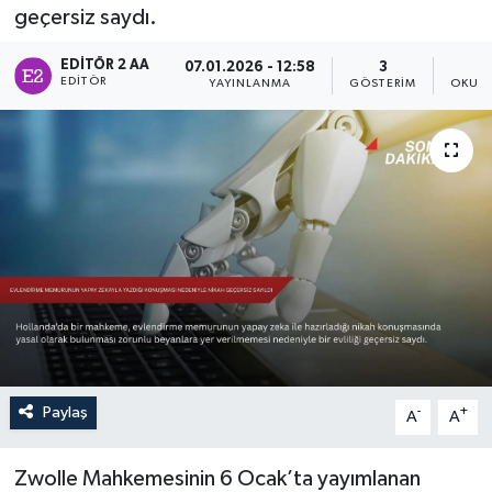
geçersiz saydı.
Sağlık
EDITÖR 2 AA
07.01.2026 - 12:58
3
EDITÖR
YAYINLANMA
GÖSTERIM
OKUNM
Siyaset
Spor
Türkiye
Paylaş
-
+
A
A
Zwolle Mahkemesinin 6 Ocak’ta yayımlanan