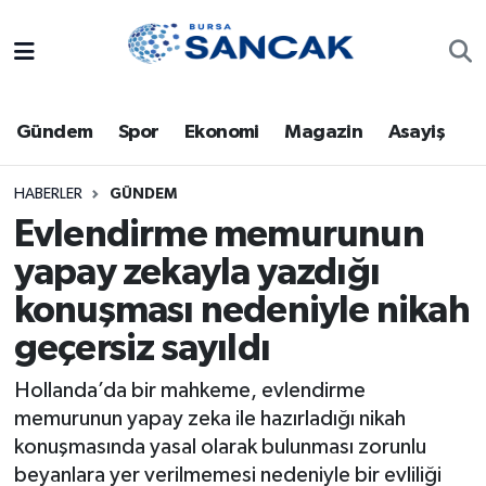
Asayiş
Hava Durumu
Gündem
Spor
Ekonomi
Magazin
Asayiş
Bursa
Trafik Durumu
Dünya
Süper Lig Puan Durumu ve Fikstür
HABERLER
GÜNDEM
Evlendirme memurunun
Eğitim
Tüm Manşetler
yapay zekayla yazdığı
konuşması nedeniyle nikah
Ekonomi
Son Dakika Haberleri
geçersiz sayıldı
Genel
Haber Arşivi
Hollanda’da bir mahkeme, evlendirme
Gündem
memurunun yapay zeka ile hazırladığı nikah
konuşmasında yasal olarak bulunması zorunlu
Magazin
beyanlara yer verilmemesi nedeniyle bir evliliği