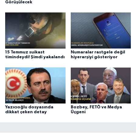
Görüşülecek
15 Temmuz suikast
Numaralar rastgele değil
timindeydi! Şimdi yakalandı
hiyerarşiyi gösteriyor
Yazıcıoğlu dosyasında
Bozbey, FETÖ ve Medya
dikkat çeken detay
Üçgeni