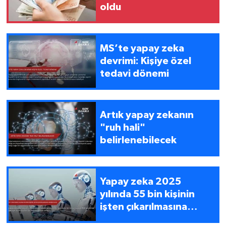
oldu
MS’te yapay zeka
devrimi: Kişiye özel
tedavi dönemi
Artık yapay zekanın
"ruh hali"
belirlenebilecek
Yapay zeka 2025
yılında 55 bin kişinin
işten çıkarılmasına
neden oldu