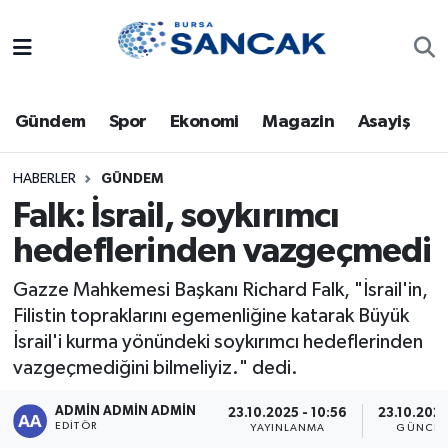
Asayiş
Hava Durumu
Gündem
Spor
Ekonomi
Magazin
Asayiş
Bursa
Trafik Durumu
Dünya
Süper Lig Puan Durumu ve Fikstür
HABERLER
GÜNDEM
Falk: İsrail, soykırımcı
Eğitim
Tüm Manşetler
hedeflerinden vazgeçmedi
Ekonomi
Son Dakika Haberleri
Gazze Mahkemesi Başkanı Richard Falk, "İsrail'in,
Filistin topraklarını egemenliğine katarak Büyük
Genel
Haber Arşivi
İsrail'i kurma yönündeki soykırımcı hedeflerinden
vazgeçmediğini bilmeliyiz." dedi.
Gündem
ADMİN ADMİN ADMİN
23.10.2025 - 10:56
23.10.2025
EDITÖR
YAYINLANMA
GÜNCEL
Magazin