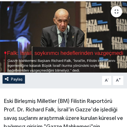
Sağlık
Siyaset
Spor
Türkiye
Paylaş
-
+
A
A
Eski Birleşmiş Milletler (BM) Filistin Raportörü
Prof. Dr. Richard Falk, İsrail'in Gazze'de işlediği
savaş suçlarını araştırmak üzere kurulan küresel ve
bağımsız girişim "Gazze Mahkemesi"nin