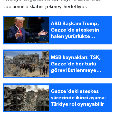
toplumun dikkatini çekmeyi hedefliyor.
ABD Başkanı Trump,
Gazze'de ateşkesin
halen yürürlükte
olduğunu söyledi
MSB kaynakları: TSK,
Gazze'de her türlü
görevi üstlenmeye
hazır
Gazze'deki ateşkes
sürecinde ikinci aşama:
Türkiye rol oynayabilir