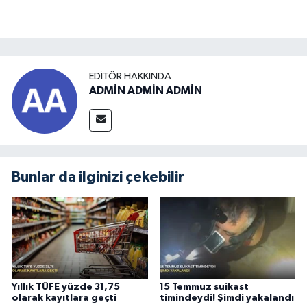
EDITÖR HAKKINDA
ADMİN ADMİN ADMİN
Bunlar da ilginizi çekebilir
Yıllık TÜFE yüzde 31,75
15 Temmuz suikast
olarak kayıtlara geçti
timindeydi! Şimdi yakalandı