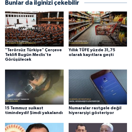
Bunlar da ilginizi çekebilir
"Terörsüz Türkiye" Çerçeve
Yıllık TÜFE yüzde 31,75
Teklifi Bugün Meclis'te
olarak kayıtlara geçti
Görüşülecek
15 Temmuz suikast
Numaralar rastgele değil
timindeydi! Şimdi yakalandı
hiyerarşiyi gösteriyor