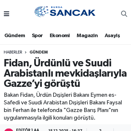
Asayiş
Hava Durumu
Gündem
Spor
Ekonomi
Magazin
Asayiş
Bursa
Trafik Durumu
Dünya
Süper Lig Puan Durumu ve Fikstür
HABERLER
GÜNDEM
Fidan, Ürdünlü ve Suudi
Eğitim
Tüm Manşetler
Arabistanlı mevkidaşlarıyla
Gazze’yi görüştü
Ekonomi
Son Dakika Haberleri
Bakan Fidan, Ürdün Dışişleri Bakanı Eymen es-
Genel
Haber Arşivi
Safedi ve Suudi Arabistan Dışişleri Bakanı Faysal
bin Ferhan ile telefonda "Gazze Barış Planı"nın
Gündem
uygulanmasıyla ilgili konuları görüştü.
Magazin
EDITÖR 1 AA