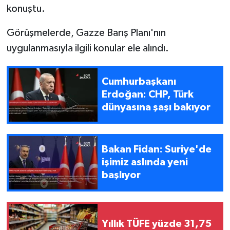
konuştu.
Görüşmelerde, Gazze Barış Planı'nın
uygulanmasıyla ilgili konular ele alındı.
Cumhurbaşkanı
Erdoğan: CHP, Türk
dünyasına şaşı bakıyor
Bakan Fidan: Suriye'de
işimiz aslında yeni
başlıyor
Yıllık TÜFE yüzde 31,75