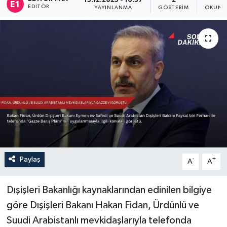
15.12.2025 - 16:37
2
1
EDITÖR
YAYINLANMA
GÖSTERIM
OKUNM
Sağlık
Siyaset
Spor
Türkiye
Paylaş
-
+
A
A
Dışişleri Bakanlığı kaynaklarından edinilen bilgiye
göre Dışişleri Bakanı Hakan Fidan, Ürdünlü ve
Suudi Arabistanlı mevkidaşlarıyla telefonda