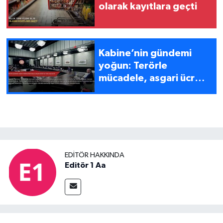
olarak kayıtlara geçti
Kabine’nin gündemi
yoğun: Terörle
mücadele, asgari ücret
ve yasa dışı bahis
EDITÖR HAKKINDA
Editör 1 Aa