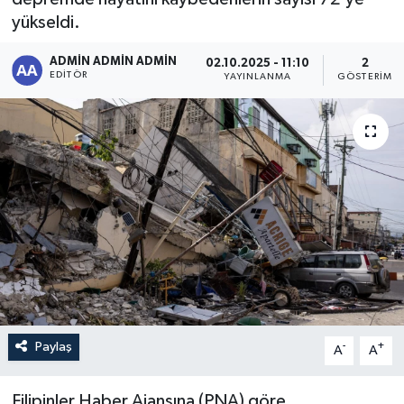
yükseldi.
Sağlık
ADMİN ADMİN ADMİN
02.10.2025 - 11:10
2
EDITÖR
Siyaset
YAYINLANMA
GÖSTERIM
Spor
Türkiye
Paylaş
-
+
A
A
Filipinler Haber Ajansına (PNA) göre,