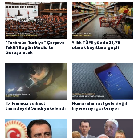
"Terörsüz Türkiye" Çerçeve
Yıllık TÜFE yüzde 31,75
Teklifi Bugün Meclis'te
olarak kayıtlara geçti
Görüşülecek
15 Temmuz suikast
Numaralar rastgele değil
timindeydi! Şimdi yakalandı
hiyerarşiyi gösteriyor