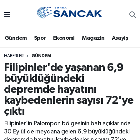
Asayiş
Hava Durumu
Gündem
Spor
Ekonomi
Magazin
Asayiş
Bursa
Trafik Durumu
Dünya
Süper Lig Puan Durumu ve Fikstür
HABERLER
GÜNDEM
Filipinler'de yaşanan 6,9
Eğitim
Tüm Manşetler
büyüklüğündeki
depremde hayatını
Ekonomi
Son Dakika Haberleri
kaybedenlerin sayısı 72'ye
Genel
Haber Arşivi
çıktı
Gündem
Filipinler'in Palompon bölgesinin batı açıklarında
30 Eylül'de meydana gelen 6,9 büyüklüğündeki
Magazin
depremde hayatını kaybedenlerin sayısı 72'ye