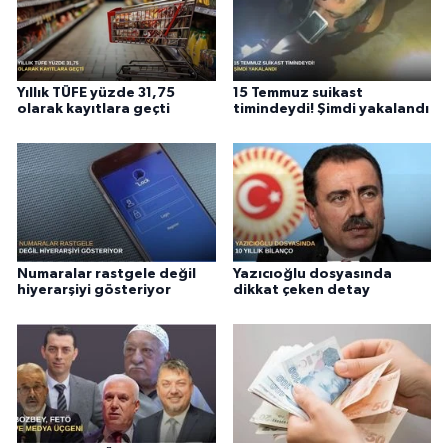
Yıllık TÜFE yüzde 31,75
15 Temmuz suikast
olarak kayıtlara geçti
timindeydi! Şimdi yakalandı
Numaralar rastgele değil
Yazıcıoğlu dosyasında
hiyerarşiyi gösteriyor
dikkat çeken detay