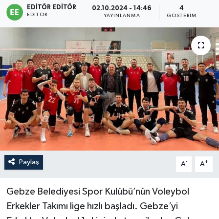
EDITÖR EDITÖR
02.10.2024 - 14:46
4
EDITÖR
Sağlık
YAYINLANMA
GÖSTERIM
Siyaset
Spor
Türkiye
Paylaş
-
+
A
A
Gebze Belediyesi Spor Kulübü’nün Voleybol
Erkekler Takımı lige hızlı başladı. Gebze’yi