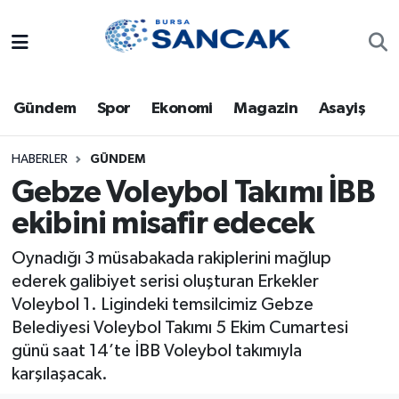
Asayiş
Hava Durumu
Gündem
Spor
Ekonomi
Magazin
Asayiş
Bursa
Trafik Durumu
Dünya
Süper Lig Puan Durumu ve Fikstür
HABERLER
GÜNDEM
Gebze Voleybol Takımı İBB
Eğitim
Tüm Manşetler
ekibini misafir edecek
Ekonomi
Son Dakika Haberleri
Oynadığı 3 müsabakada rakiplerini mağlup
ederek galibiyet serisi oluşturan Erkekler
Genel
Haber Arşivi
Voleybol 1. Ligindeki temsilcimiz Gebze
Belediyesi Voleybol Takımı 5 Ekim Cumartesi
Gündem
günü saat 14’te İBB Voleybol takımıyla
karşılaşacak.
Magazin