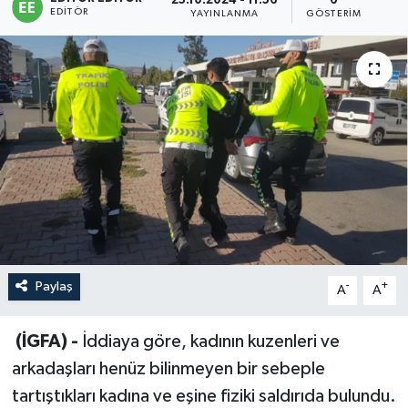
25.10.2024 - 11:56
6
EDITÖR
YAYINLANMA
GÖSTERIM
Sağlık
Siyaset
Spor
Türkiye
Paylaş
-
+
A
A
(İGFA) -
İddiaya göre, kadının kuzenleri ve
arkadaşları henüz bilinmeyen bir sebeple
tartıştıkları kadına ve eşine fiziki saldırıda bulundu.