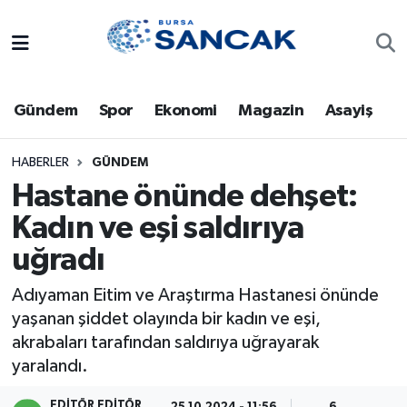
Asayiş
Hava Durumu
Gündem
Spor
Ekonomi
Magazin
Asayiş
Bursa
Trafik Durumu
Dünya
Süper Lig Puan Durumu ve Fikstür
HABERLER
GÜNDEM
Hastane önünde dehşet:
Eğitim
Tüm Manşetler
Kadın ve eşi saldırıya
uğradı
Ekonomi
Son Dakika Haberleri
Adıyaman Eitim ve Araştırma Hastanesi önünde
Genel
Haber Arşivi
yaşanan şiddet olayında bir kadın ve eşi,
akrabaları tarafından saldırıya uğrayarak
Gündem
yaralandı.
Magazin
EDITÖR EDITÖR