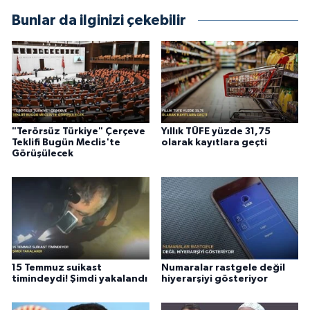
Bunlar da ilginizi çekebilir
"Terörsüz Türkiye" Çerçeve
Yıllık TÜFE yüzde 31,75
Teklifi Bugün Meclis'te
olarak kayıtlara geçti
Görüşülecek
15 Temmuz suikast
Numaralar rastgele değil
timindeydi! Şimdi yakalandı
hiyerarşiyi gösteriyor