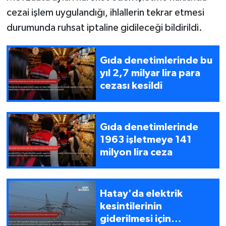
cezai işlem uygulandığı, ihlallerin tekrar etmesi
durumunda ruhsat iptaline gidileceği bildirildi.
Gıda denetimlerinde bu
yıl 2,7 milyar lira para
cezası kesildi
Gıda denetimlerinde
1963 işletmeye 141
milyon lira ceza
Hatay'da elektrik
kesintilerinin
giderilmesi için