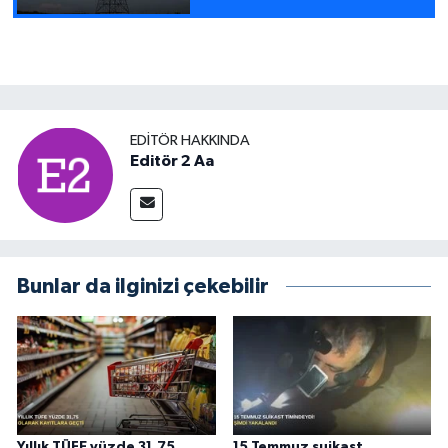
çalışmalar sürüyor
EDITÖR HAKKINDA
Editör 2 Aa
Bunlar da ilginizi çekebilir
Yıllık TÜFE yüzde 31,75
15 Temmuz suikast