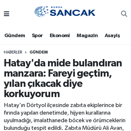
Asayiş
Hava Durumu
Gündem
Spor
Ekonomi
Magazin
Asayiş
Bursa
Trafik Durumu
Dünya
Süper Lig Puan Durumu ve Fikstür
HABERLER
GÜNDEM
Hatay'da mide bulandıran
Eğitim
Tüm Manşetler
manzara: Fareyi geçtim,
yılan çıkacak diye
Ekonomi
Son Dakika Haberleri
korkuyorum
Genel
Haber Arşivi
Hatay'ın Dörtyol ilçesinde zabıta ekiplerince bir
Gündem
fırında yapılan denetimde, hijyen kurallarına
uyulmadığı, imalathanede böcek ve örümceklerin
Magazin
bulunduğu tespit edildi. Zabıta Müdürü Ali Avan,