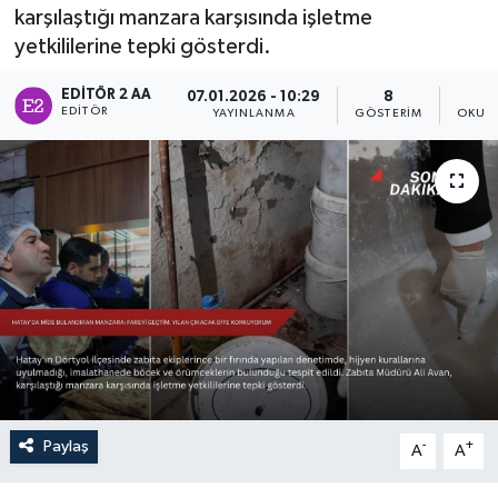
karşılaştığı manzara karşısında işletme
Sağlık
yetkililerine tepki gösterdi.
Siyaset
EDITÖR 2 AA
07.01.2026 - 10:29
8
EDITÖR
YAYINLANMA
GÖSTERIM
OKUNM
Spor
Türkiye
Paylaş
-
+
A
A