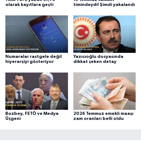
olarak kayıtlara geçti
timindeydi! Şimdi yakalandı
Numaralar rastgele değil
Yazıcıoğlu dosyasında
hiyerarşiyi gösteriyor
dikkat çeken detay
Bozbey, FETÖ ve Medya
2026 Temmuz emekli maaşı
Üçgeni
zam oranları belli oldu