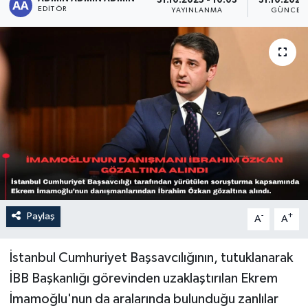
31.10.2025 - 10:03
31.10.2025 
EDITÖR
YAYINLANMA
GÜNCEL
Sağlık
Siyaset
Spor
Türkiye
Paylaş
-
+
A
A
İstanbul Cumhuriyet Başsavcılığının, tutuklanarak
İBB Başkanlığı görevinden uzaklaştırılan Ekrem
İmamoğlu'nun da aralarında bulunduğu zanlılar