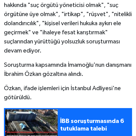
hakkında "suç örgütü yöneticisi olmak", "suç
örgütüne üye olmak", "irtikap", "rüşvet", "nitelikli
dolandırıcılık", "kişisel verileri hukuka aykırı ele
geçirmek" ve "ihaleye fesat karıştırmak"
suçlarından yürüttüğü yolsuzluk soruşturması
devam ediyor.
Soruşturma kapsamında İmamoğlu'nun danışmanı
İbrahim Özkan gözaltına alındı.
Özkan, ifade işlemleri için İstanbul Adliyesi'ne
götürüldü.
İBB soruşturmasında 6
tutuklama talebi