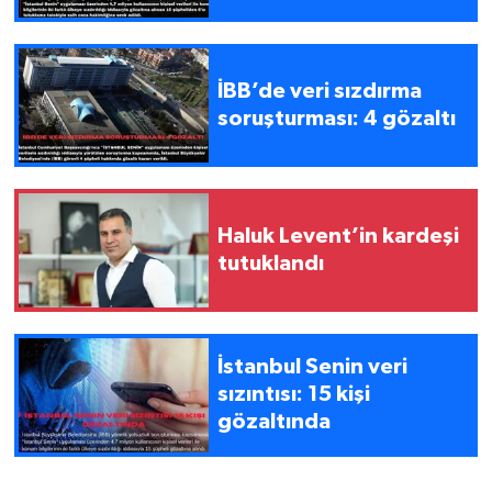
İBB’de veri sızdırma
soruşturması: 4 gözaltı
Haluk Levent’in kardeşi
tutuklandı
İstanbul Senin veri
sızıntısı: 15 kişi
gözaltında