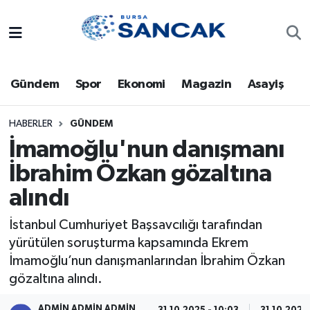
Asayiş
Hava Durumu
Gündem
Spor
Ekonomi
Magazin
Asayiş
Bursa
Trafik Durumu
Dünya
Süper Lig Puan Durumu ve Fikstür
HABERLER
GÜNDEM
İmamoğlu'nun danışmanı
Eğitim
Tüm Manşetler
İbrahim Özkan gözaltına
alındı
Ekonomi
Son Dakika Haberleri
İstanbul Cumhuriyet Başsavcılığı tarafından
Genel
Haber Arşivi
yürütülen soruşturma kapsamında Ekrem
İmamoğlu’nun danışmanlarından İbrahim Özkan
Gündem
gözaltına alındı.
Magazin
ADMİN ADMİN ADMİN