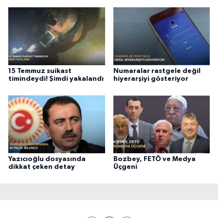
15 Temmuz suikast
Numaralar rastgele değil
timindeydi! Şimdi yakalandı
hiyerarşiyi gösteriyor
Yazıcıoğlu dosyasında
Bozbey, FETÖ ve Medya
dikkat çeken detay
Üçgeni