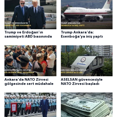
Trump ve Erdoğan’ın
Trump Ankara’da:
samimiyeti ABD basınında
Esenboğa’ya iniş yaptı
Ankara’da NATO Zirvesi
ASELSAN güvencesiyle
gölgesinde sert müdahale
NATO Zirvesi başladı