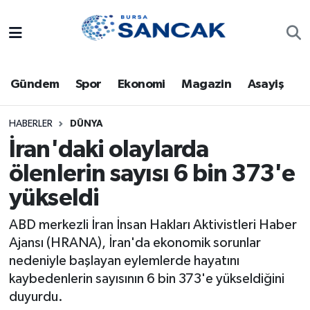
Asayiş
Hava Durumu
Gündem
Spor
Ekonomi
Magazin
Asayiş
Bursa
Trafik Durumu
Dünya
Süper Lig Puan Durumu ve Fikstür
HABERLER
DÜNYA
İran'daki olaylarda
Eğitim
Tüm Manşetler
ölenlerin sayısı 6 bin 373'e
yükseldi
Ekonomi
Son Dakika Haberleri
ABD merkezli İran İnsan Hakları Aktivistleri Haber
Genel
Haber Arşivi
Ajansı (HRANA), İran'da ekonomik sorunlar
nedeniyle başlayan eylemlerde hayatını
Gündem
kaybedenlerin sayısının 6 bin 373'e yükseldiğini
duyurdu.
Magazin