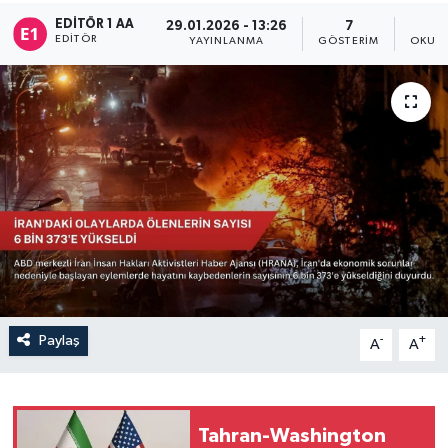
EDITÖR 1 AA
29.01.2026 - 13:26
7
Sağlık
EDITÖR
YAYINLANMA
GÖSTERIM
OKUNM
Siyaset
Spor
Türkiye
Paylaş
-
+
A
A
Tahran-Washington