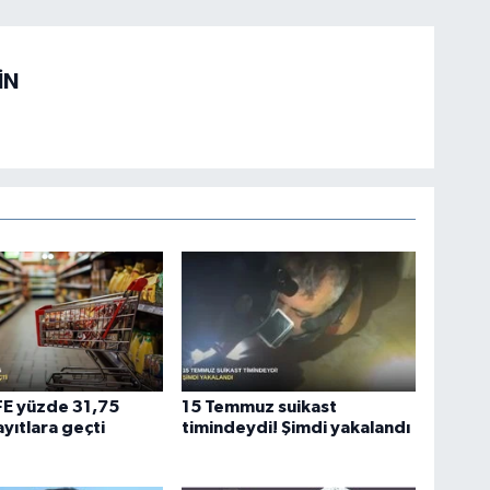
İN
ÜFE yüzde 31,75
15 Temmuz suikast
ayıtlara geçti
timindeydi! Şimdi yakalandı