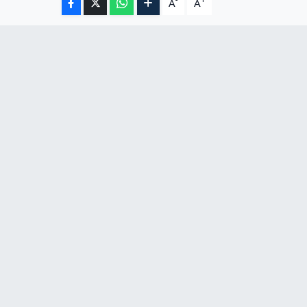
-
+
A
A