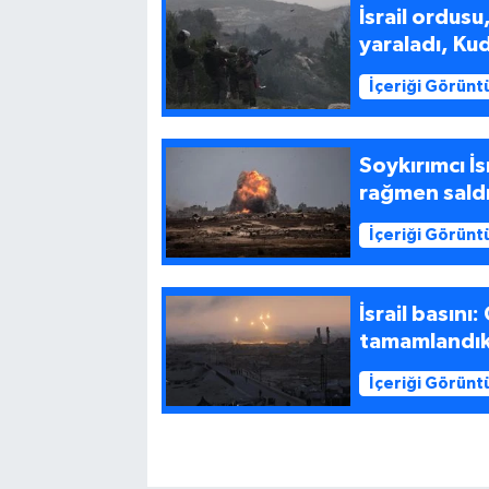
İsrail ordusu,
yaraladı, Kud
İçeriği Görünt
Soykırımcı İ
rağmen saldı
İçeriği Görünt
İsrail basın
tamamlandık
İçeriği Görünt