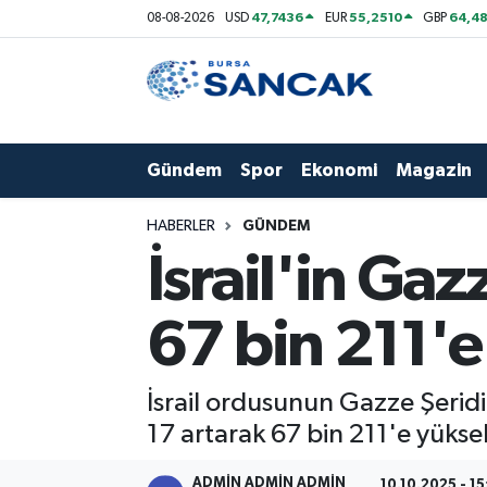
47,7436
55,2510
64,48
08-08-2026
USD
EUR
GBP
Asayiş
Hava Durumu
Bursa
Trafik Durumu
Gündem
Spor
Ekonomi
Magazin
Dünya
Süper Lig Puan Durumu ve Fikstür
HABERLER
GÜNDEM
Eğitim
Tüm Manşetler
İsrail'in Gaz
Ekonomi
Son Dakika Haberleri
67 bin 211'e 
Genel
Haber Arşivi
İsrail ordusunun Gazze Şeridi'
Gündem
17 artarak 67 bin 211'e yüksel
Magazin
ADMİN ADMİN ADMİN
10.10.2025 - 15