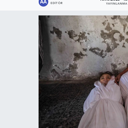
EDITÖR
YAYINLANMA
Sağlık
Siyaset
Spor
Türkiye