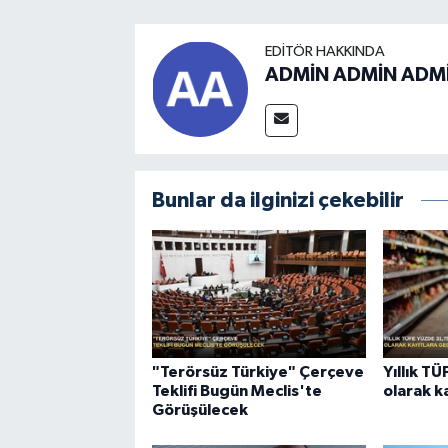
EDITÖR HAKKINDA
ADMİN ADMİN ADM
Bunlar da ilginizi çekebilir
"Terörsüz Türkiye" Çerçeve
Yıllık T
Teklifi Bugün Meclis'te
olarak k
Görüşülecek