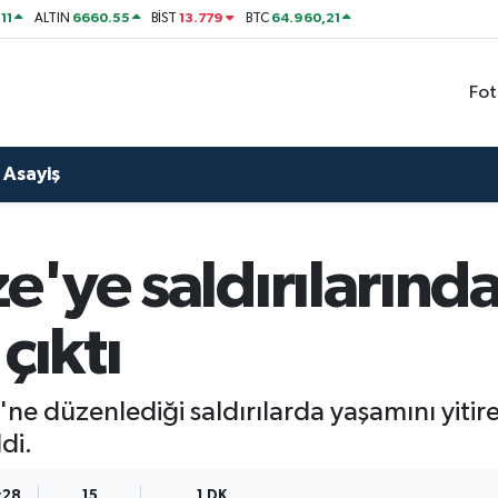
11
6660.55
13.779
64.960,21
ALTIN
BİST
BTC
Fot
Asayiş
ze'ye saldırılarınd
çıktı
ne düzenlediği saldırılarda yaşamını yitire
di.
:28
15
1 DK