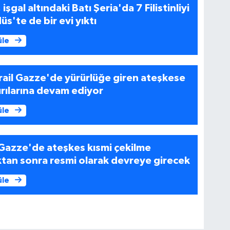
 işgal altındaki Batı Şeria'da 7 Filistinliyi
üs'te de bir evi yıktı
üle
srail Gazze'de yürürlüğe giren ateşkese
rılarına devam ediyor
üle
ı: Gazze'de ateşkes kısmi çekilme
tan sonra resmi olarak devreye girecek
üle