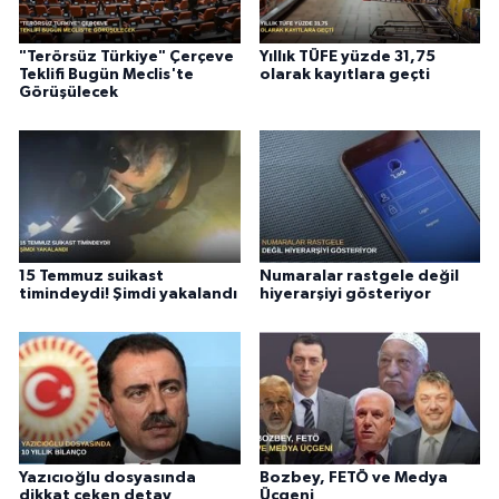
"Terörsüz Türkiye" Çerçeve
Yıllık TÜFE yüzde 31,75
Teklifi Bugün Meclis'te
olarak kayıtlara geçti
Görüşülecek
15 Temmuz suikast
Numaralar rastgele değil
timindeydi! Şimdi yakalandı
hiyerarşiyi gösteriyor
Yazıcıoğlu dosyasında
Bozbey, FETÖ ve Medya
dikkat çeken detay
Üçgeni