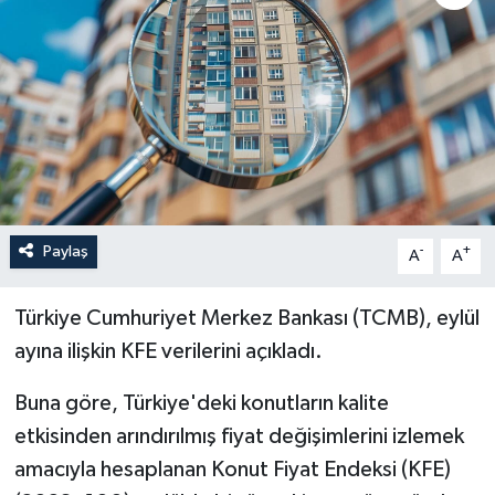
Sağlık
Siyaset
Spor
Türkiye
Paylaş
-
+
A
A
Türkiye Cumhuriyet Merkez Bankası (TCMB), eylül
ayına ilişkin KFE verilerini açıkladı.
Buna göre, Türkiye'deki konutların kalite
etkisinden arındırılmış fiyat değişimlerini izlemek
amacıyla hesaplanan Konut Fiyat Endeksi (KFE)