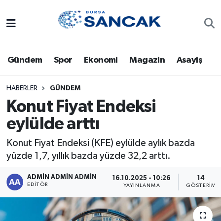
Asayiş
Hava Durumu
Gündem
Spor
Ekonomi
Magazin
Asayiş
Bursa
Trafik Durumu
Dünya
Süper Lig Puan Durumu ve Fikstür
HABERLER
GÜNDEM
Konut Fiyat Endeksi
Eğitim
Tüm Manşetler
eylülde arttı
Ekonomi
Son Dakika Haberleri
Konut Fiyat Endeksi (KFE) eylülde aylık bazda
yüzde 1,7, yıllık bazda yüzde 32,2 arttı.
Genel
Haber Arşivi
ADMİN ADMİN ADMİN
16.10.2025 - 10:26
14
EDITÖR
YAYINLANMA
GÖSTERIM
Gündem
Magazin