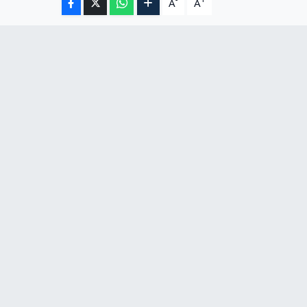
-
+
A
A