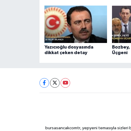
Yazıcıoğlu dosyasında
Bozbey,
dikkat çeken detay
Üçgeni
bursasancakcomtr, yepyeni temasıyla sizleri b