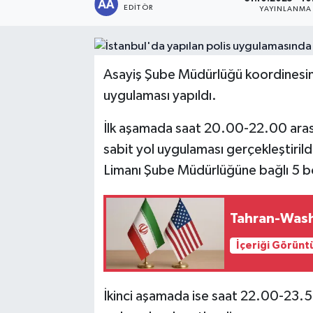
EDITÖR
YAYINLANMA
Sağlık
Siyaset
Asayiş Şube Müdürlüğü koordinesind
uygulaması yapıldı.
Spor
İlk aşamada saat 20.00-22.00 arası
Türkiye
sabit yol uygulaması gerçekleştirild
Limanı Şube Müdürlüğüne bağlı 5 b
Tahran-Wash
İçeriği Görünt
İkinci aşamada ise saat 22.00-23.5