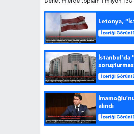
Denetimlerde toplam 1 milyon 130 bin
Letonya, "İs
İçeriği Görünt
İstanbul'da 
soruşturmas
İçeriği Görünt
İmamoğlu'nu
alındı
İçeriği Görünt