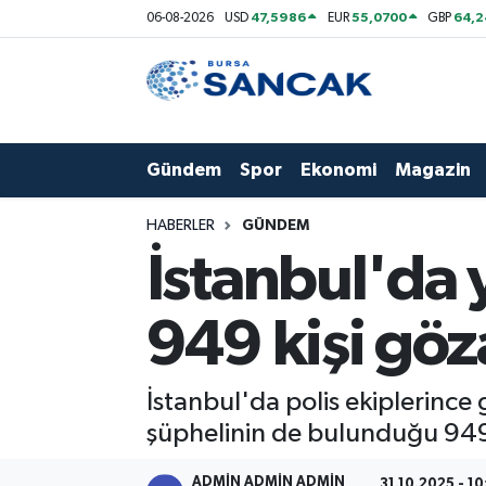
47,5986
55,0700
64,2
06-08-2026
USD
EUR
GBP
Asayiş
Hava Durumu
Bursa
Trafik Durumu
Gündem
Spor
Ekonomi
Magazin
Dünya
Süper Lig Puan Durumu ve Fikstür
HABERLER
GÜNDEM
Eğitim
Tüm Manşetler
İstanbul'da 
Ekonomi
Son Dakika Haberleri
949 kişi göza
Genel
Haber Arşivi
İstanbul'da polis ekiplerince
Gündem
şüphelinin de bulunduğu 949 k
Magazin
ADMİN ADMİN ADMİN
31.10.2025 - 10