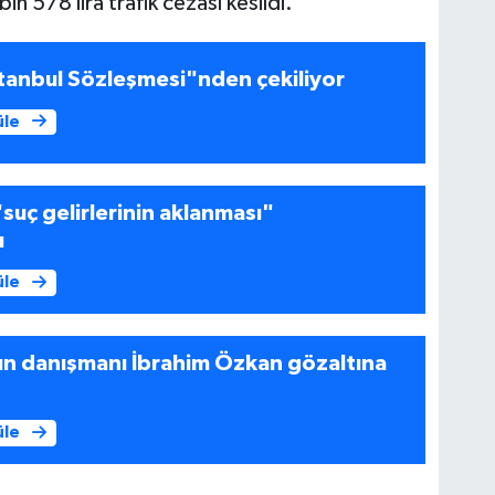
 578 lira trafik cezası kesildi.
tanbul Sözleşmesi"nden çekiliyor
üle
"suç gelirlerinin aklanması"
ı
üle
n danışmanı İbrahim Özkan gözaltına
üle