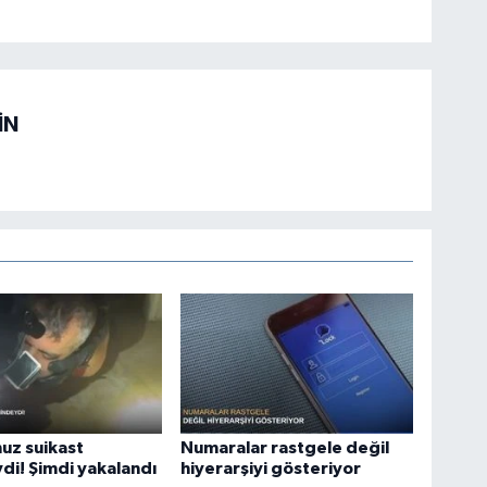
İN
uz suikast
Numaralar rastgele değil
di! Şimdi yakalandı
hiyerarşiyi gösteriyor