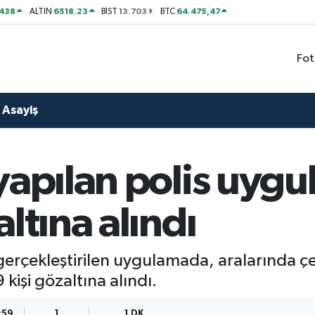
438
6518.23
13.703
64.475,47
ALTIN
BİST
BTC
Fot
Asayiş
yapılan polis uyg
ltına alındı
 gerçekleştirilen uygulamada, aralarında ç
işi gözaltına alındı.
:59
1
1 DK