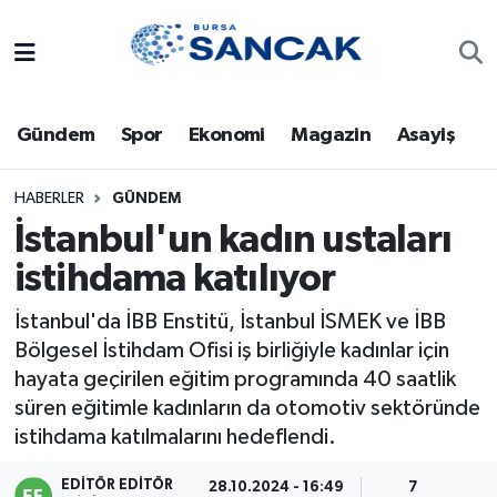
Asayiş
Hava Durumu
Gündem
Spor
Ekonomi
Magazin
Asayiş
Bursa
Trafik Durumu
Dünya
Süper Lig Puan Durumu ve Fikstür
HABERLER
GÜNDEM
İstanbul'un kadın ustaları
Eğitim
Tüm Manşetler
istihdama katılıyor
Ekonomi
Son Dakika Haberleri
İstanbul'da İBB Enstitü, İstanbul İSMEK ve İBB
Bölgesel İstihdam Ofisi iş birliğiyle kadınlar için
Genel
Haber Arşivi
hayata geçirilen eğitim programında 40 saatlik
süren eğitimle kadınların da otomotiv sektöründe
Gündem
istihdama katılmalarını hedeflendi.
Magazin
EDITÖR EDITÖR
28.10.2024 - 16:49
7