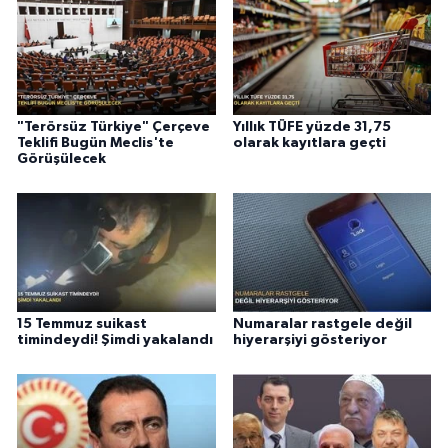
"Terörsüz Türkiye" Çerçeve
Yıllık TÜFE yüzde 31,75
Teklifi Bugün Meclis'te
olarak kayıtlara geçti
Görüşülecek
15 Temmuz suikast
Numaralar rastgele değil
timindeydi! Şimdi yakalandı
hiyerarşiyi gösteriyor