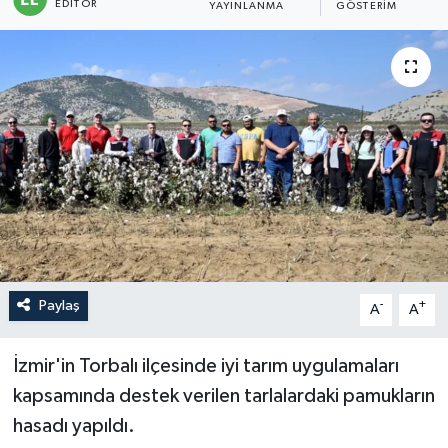
EDITÖR
YAYINLANMA
GÖSTERIM
Sağlık
Siyaset
Spor
Türkiye
Paylaş
-
+
A
A
İzmir'in Torbalı ilçesinde iyi tarım uygulamaları
kapsamında destek verilen tarlalardaki pamukların
hasadı yapıldı.