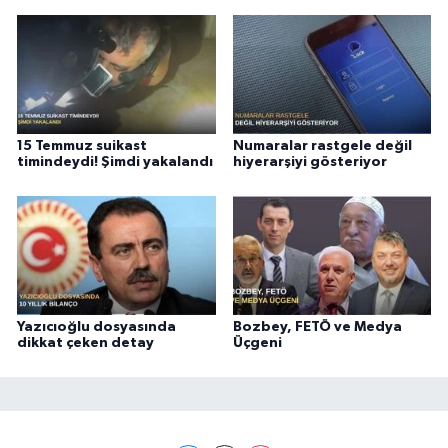
15 Temmuz suikast
Numaralar rastgele değil
timindeydi! Şimdi yakalandı
hiyerarşiyi gösteriyor
Yazıcıoğlu dosyasında
Bozbey, FETÖ ve Medya
dikkat çeken detay
Üçgeni