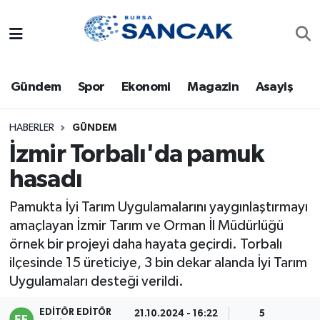
Asayiş
Hava Durumu
Gündem
Spor
Ekonomi
Magazin
Asayiş
Bursa
Trafik Durumu
Dünya
Süper Lig Puan Durumu ve Fikstür
HABERLER
GÜNDEM
İzmir Torbalı'da pamuk
Eğitim
Tüm Manşetler
hasadı
Ekonomi
Son Dakika Haberleri
Pamukta İyi Tarım Uygulamalarını yaygınlaştırmayı
amaçlayan İzmir Tarım ve Orman İl Müdürlüğü
Genel
Haber Arşivi
örnek bir projeyi daha hayata geçirdi. Torbalı
ilçesinde 15 üreticiye, 3 bin dekar alanda İyi Tarım
Gündem
Uygulamaları desteği verildi.
Magazin
EDITÖR EDITÖR
21.10.2024 - 16:22
5