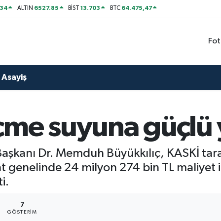
534
6527.85
13.703
64.475,47
ALTIN
BİST
BTC
Fot
Asayiş
çme suyuna güçlü 
Başkanı Dr. Memduh Büyükkılıç, KASKİ taraf
 genelinde 24 milyon 274 bin TL maliyet 
i.
7
GÖSTERIM