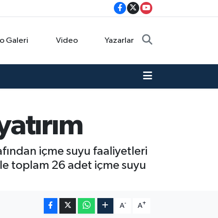
o Galeri
Video
Yazarlar
yatırım
ından içme suyu faaliyetleri
ile toplam 26 adet içme suyu
-
+
A
A