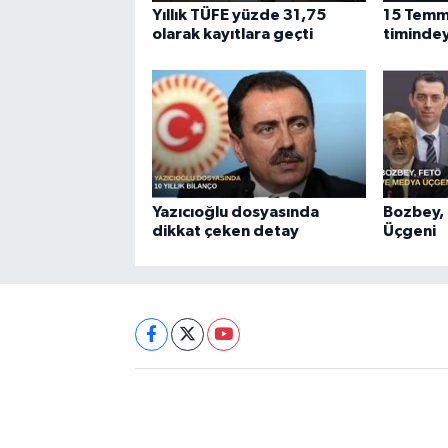
Yıllık TÜFE yüzde 31,75
15 Temm
olarak kayıtlara geçti
timindey
Yazıcıoğlu dosyasında
Bozbey,
dikkat çeken detay
Üçgeni