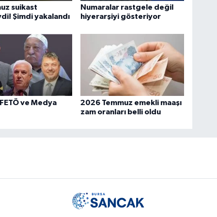
uz suikast
Numaralar rastgele değil
di! Şimdi yakalandı
hiyerarşiyi gösteriyor
 FETÖ ve Medya
2026 Temmuz emekli maaşı
zam oranları belli oldu