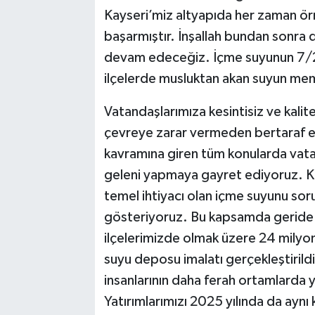
Kayseri’miz altyapıda her zaman örn
başarmıştır. İnşallah bundan sonra da
devam edeceğiz. İçme suyunun 7/24
ilçelerde musluktan akan suyun memb
Vatandaşlarımıza kesintisiz ve kalitel
çevreye zarar vermeden bertaraf edi
kavramına giren tüm konularda vat
geleni yapmaya gayret ediyoruz. K
temel ihtiyacı olan içme suyunu soru
gösteriyoruz. Bu kapsamda geride 
ilçelerimizde olmak üzere 24 milyo
suyu deposu imalatı gerçekleştirild
insanlarının daha ferah ortamlarda y
Yatırımlarımızı 2025 yılında da aynı 