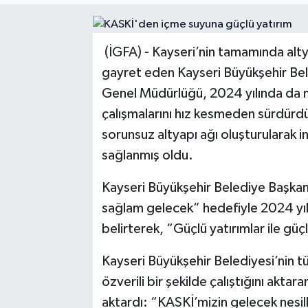
Sağlık
(İGFA) - Kayseri’nin tamamında alty
Siyaset
gayret eden Kayseri Büyükşehir Bel
Genel Müdürlüğü, 2024 yılında da m
Spor
çalışmalarını hız kesmeden sürdürd
Türkiye
sorunsuz altyapı ağı oluşturularak in
sağlanmış oldu.
Kayseri Büyükşehir Belediye Başkan
sağlam gelecek” hedefiyle 2024 yılı
belirterek, “Güçlü yatırımlar ile gü
Kayseri Büyükşehir Belediyesi’nin t
özverili bir şekilde çalıştığını akta
aktardı: “KASKİ’mizin gelecek nesill