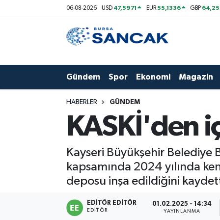
47,5971
55,1336
64,2
06-08-2026
USD
EUR
GBP
Asayiş
Hava Durumu
Bursa
Trafik Durumu
Gündem
Spor
Ekonomi
Magazin
Dünya
Süper Lig Puan Durumu ve Fikstür
HABERLER
GÜNDEM
Eğitim
Tüm Manşetler
KASKİ'den i
Ekonomi
Son Dakika Haberleri
Kayseri Büyükşehir Belediye 
Genel
Haber Arşivi
kapsamında 2024 yılında kent
deposu inşa edildiğini kaydett
Gündem
EDITÖR EDITÖR
01.02.2025 - 14:34
EDITÖR
Magazin
YAYINLANMA