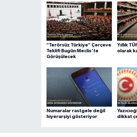
"Terörsüz Türkiye" Çerçeve
Yıllık T
Teklifi Bugün Meclis'te
olarak k
Görüşülecek
Numaralar rastgele değil
Yazıcıoğ
hiyerarşiyi gösteriyor
dikkat 