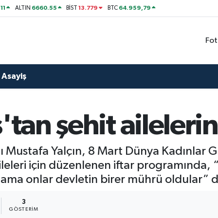
11
6660.55
13.779
64.959,79
ALTIN
BİST
BTC
Fot
Asayiş
'tan şehit ailelerin
nı Mustafa Yalçın, 8 Mart Dünya Kadınlar
ileleri için düzenlenen iftar programında, “
z ama onlar devletin birer mührü oldular” d
3
GÖSTERIM