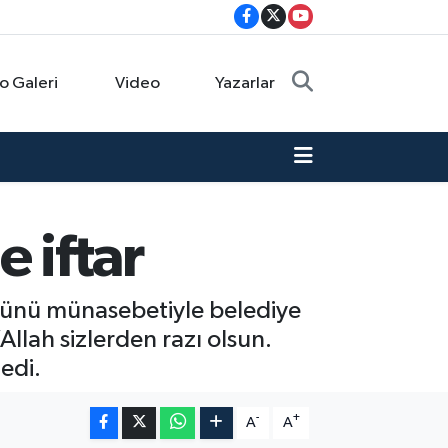
o Galeri
Video
Yazarlar
e iftar
 Günü münasebetiyle belediye
Allah sizlerden razı olsun.
edi.
-
+
A
A