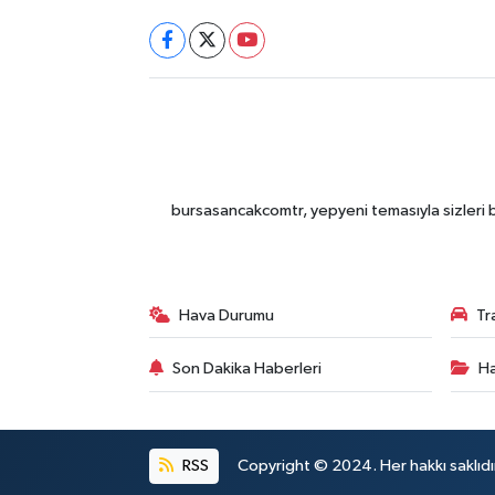
bursasancakcomtr, yepyeni temasıyla sizleri b
Hava Durumu
Tr
Son Dakika Haberleri
Ha
RSS
Copyright © 2024. Her hakkı saklıdı