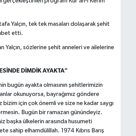
gerçekleştirilen program Kur’an-ı Kerim
afa Yalçın, tek tek masaları dolaşarak şehit
hbet etti.
 Yalçın, sözlerine şehit anneleri ve ailelerine
ESİNDE DİMDİK AYAKTA”
nin bugün ayakta olmasının şehitlerimizin
zanlar okunuyorsa, bayrağımız göndere
 bizim için çok önemli ve size ne kadar saygı
vermesin. Bugün bir ramazan günündeyiz.
iz başka ülkelerin arasında husumeti
ete sahip elhamdülillah. 1974 Kıbrıs Barış