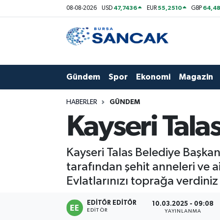
47,7436
55,2510
64,48
08-08-2026
USD
EUR
GBP
Asayiş
Hava Durumu
Bursa
Trafik Durumu
Gündem
Spor
Ekonomi
Magazin
Dünya
Süper Lig Puan Durumu ve Fikstür
HABERLER
GÜNDEM
Eğitim
Tüm Manşetler
Kayseri Talas
Ekonomi
Son Dakika Haberleri
Kayseri Talas Belediye Başka
Genel
Haber Arşivi
tarafından şehit anneleri ve a
Evlatlarınızı toprağa verdini
Gündem
EDITÖR EDITÖR
10.03.2025 - 09:08
EDITÖR
Magazin
YAYINLANMA