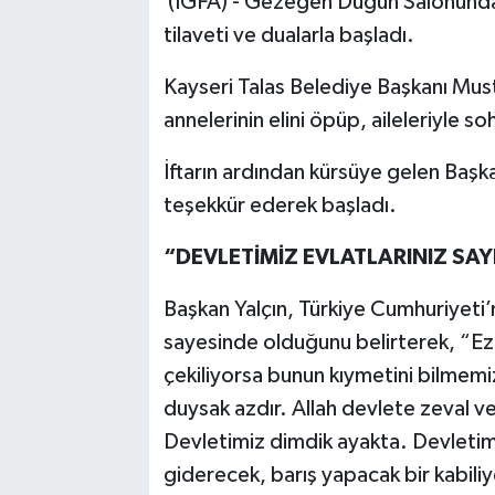
(İGFA) - Gezegen Düğün Salonunda 
tilaveti ve dualarla başladı.
Kayseri Talas Belediye Başkanı Must
annelerinin elini öpüp, aileleriyle so
İftarın ardından kürsüye gelen Başkan
teşekkür ederek başladı.
“DEVLETİMİZ EVLATLARINIZ SAY
Başkan Yalçın, Türkiye Cumhuriyeti’
sayesinde olduğunu belirterek, “E
çekiliyorsa bunun kıymetini bilmemiz
duysak azdır. Allah devlete zeval 
Devletimiz dimdik ayakta. Devletim
giderecek, barış yapacak bir kabiliy