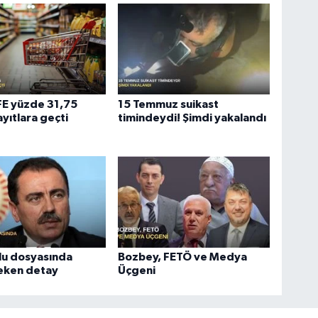
ÜFE yüzde 31,75
15 Temmuz suikast
ayıtlara geçti
timindeydi! Şimdi yakalandı
lu dosyasında
Bozbey, FETÖ ve Medya
çeken detay
Üçgeni