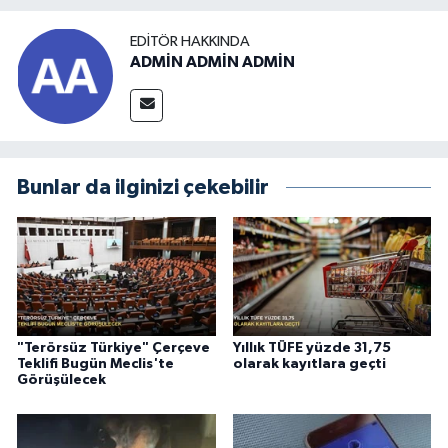
EDITÖR HAKKINDA
ADMİN ADMİN ADMİN
Bunlar da ilginizi çekebilir
"Terörsüz Türkiye" Çerçeve
Yıllık TÜFE yüzde 31,75
Teklifi Bugün Meclis'te
olarak kayıtlara geçti
Görüşülecek