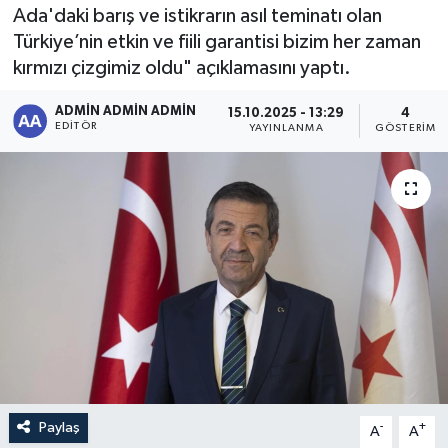
Ada'daki barış ve istikrarın asıl teminatı olan
Sağlık
Türkiye’nin etkin ve fiili garantisi bizim her zaman
kırmızı çizgimiz oldu" açıklamasını yaptı.
Siyaset
ADMİN ADMİN ADMİN
15.10.2025 - 13:29
4
EDITÖR
YAYINLANMA
GÖSTERIM
Spor
Türkiye
Paylaş
-
+
A
A