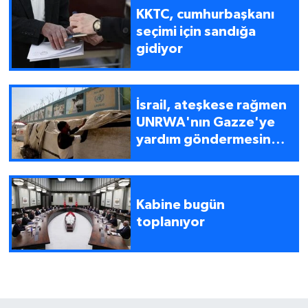
KKTC, cumhurbaşkanı
seçimi için sandığa
gidiyor
İsrail, ateşkese rağmen
UNRWA'nın Gazze'ye
yardım göndermesine
izin vermiyor
Kabine bugün
toplanıyor