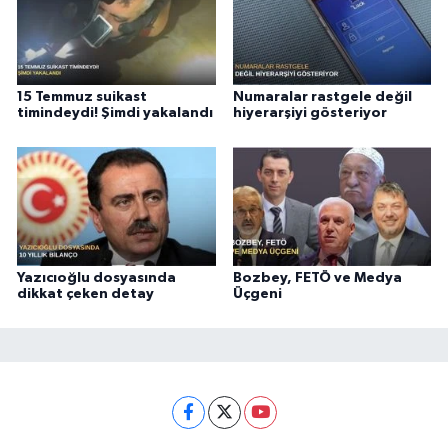
15 Temmuz suikast
Numaralar rastgele değil
timindeydi! Şimdi yakalandı
hiyerarşiyi gösteriyor
Yazıcıoğlu dosyasında
Bozbey, FETÖ ve Medya
dikkat çeken detay
Üçgeni