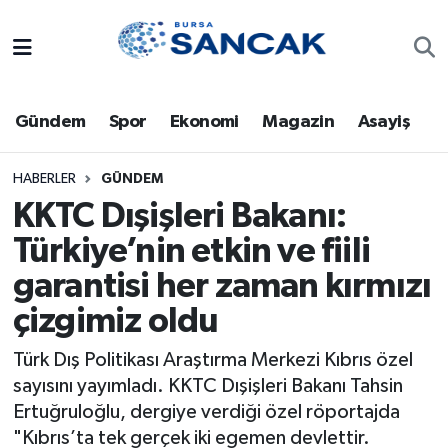
Asayiş
Hava Durumu
Gündem
Spor
Ekonomi
Magazin
Asayiş
Bursa
Trafik Durumu
Dünya
Süper Lig Puan Durumu ve Fikstür
HABERLER
GÜNDEM
KKTC Dışişleri Bakanı:
Eğitim
Tüm Manşetler
Türkiye’nin etkin ve fiili
garantisi her zaman kırmızı
Ekonomi
Son Dakika Haberleri
çizgimiz oldu
Genel
Haber Arşivi
Türk Dış Politikası Araştırma Merkezi Kıbrıs özel
Gündem
sayısını yayımladı. KKTC Dışişleri Bakanı Tahsin
Ertuğruloğlu, dergiye verdiği özel röportajda
Magazin
"Kıbrıs’ta tek gerçek iki egemen devlettir.